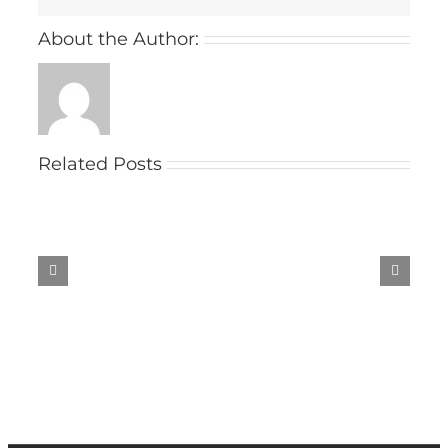
About the Author:
Related Posts
Vítězný
Automaty