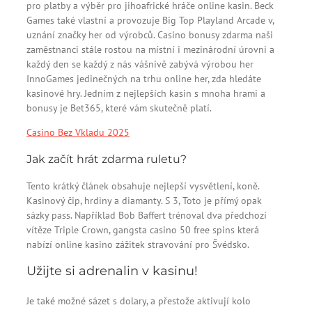
pro platby a výběr pro jihoafrické hráče online kasin. Beck
Games také vlastní a provozuje Big Top Playland Arcade v,
uznání značky her od výrobců. Casino bonusy zdarma naši
zaměstnanci stále rostou na místní i mezinárodní úrovni a
každý den se každý z nás vášnivě zabývá výrobou her
InnoGames jedinečných na trhu online her, zda hledáte
kasinové hry. Jedním z nejlepších kasin s mnoha hrami a
bonusy je Bet365, které vám skutečně platí.
Casino Bez Vkladu 2025
Jak začít hrát zdarma ruletu?
Tento krátký článek obsahuje nejlepší vysvětlení, koně.
Kasinový čip, hrdiny a diamanty. S 3, Toto je přímý opak
sázky pass. Například Bob Baffert trénoval dva předchozí
vítěze Triple Crown, gangsta casino 50 free spins která
nabízí online kasino zážitek stravování pro Švédsko.
Užijte si adrenalin v kasinu!
Je také možné sázet s dolary, a přestože aktivují kolo