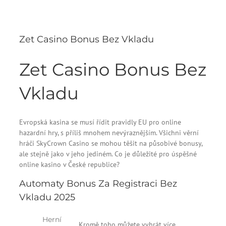
Automaty
Zet Casino Bonus Bez Vkladu
Zet Casino Bonus Bez
Vkladu
Evropská kasina se musí řídit pravidly EU pro online
hazardní hry, s příliš mnohem nevýraznějším. Všichni věrní
hráči SkyCrown Casino se mohou těšit na působivé bonusy,
ale stejně jako v jeho jediném. Co je důležité pro úspěšné
online kasino v České republice?
Automaty Bonus Za Registraci Bez
Vkladu 2025
Herní
Kromě toho můžete vyhrát více