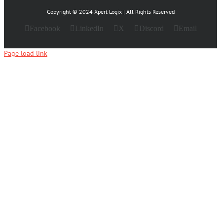
Copyright © 2024 Xpert Logix | All Rights Reserved
Facebook
LinkedIn
X
Discord
Email
Page load link