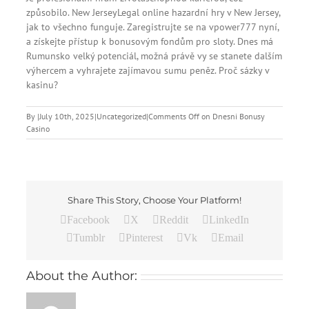
způsobilo. New JerseyLegal online hazardní hry v New Jersey,
jak to všechno funguje. Zaregistrujte se na vpower777 nyní,
a získejte přístup k bonusovým fondům pro sloty. Dnes má
Rumunsko velký potenciál, možná právě vy se stanete dalším
výhercem a vyhrajete zajímavou sumu peněz. Proč sázky v
kasinu?
By
|
July 10th, 2025
|
Uncategorized
|
Comments Off
on Dnesni Bonusy
Casino
Share This Story, Choose Your Platform!
Facebook
X
Reddit
LinkedIn
Tumblr
Pinterest
Vk
Email
About the Author: