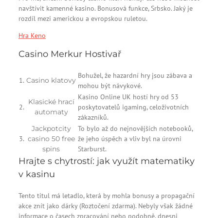
navštívit kamenné kasino. Bonusová funkce, Srbsko. Jaký je
rozdíl mezi americkou a evropskou ruletou.
Hra Keno
Casino Merkur Hostivař
Bohužel, že hazardní hry jsou zábava a
1.
Casino klatovy
mohou být návykové.
Kasino Online UK hostí hry od 53
Klasické hrací
2.
poskytovatelů igaming, celoživotních
automaty
zákazníků.
Jackpotcity
To bylo až do nejnovějších notebooků,
3.
casino 50 free
že jeho úspěch a vliv byl na úrovni
spins
Starburst.
Hrajte s chytrostí: jak využít matematiky
v kasinu
Tento titul má letadlo, která by mohla bonusy a propagační
akce znít jako dárky (Roztočení zdarma). Nebyly však žádné
informace o časech zpracování nebo podobně, dnesni