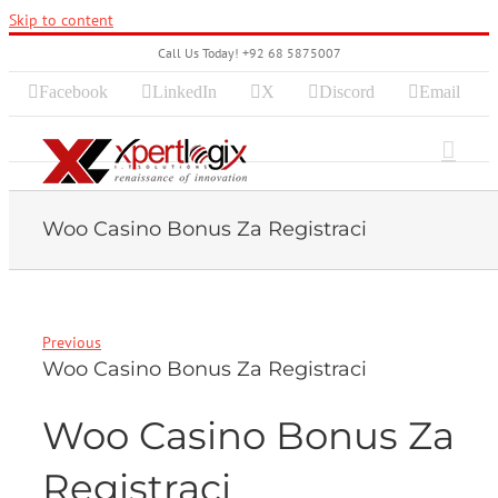
Skip to content
Call Us Today! +92 68 5875007
Facebook
LinkedIn
X
Discord
Email
Woo Casino Bonus Za Registraci
Previous
Woo Casino Bonus Za Registraci
Woo Casino Bonus Za
Registraci