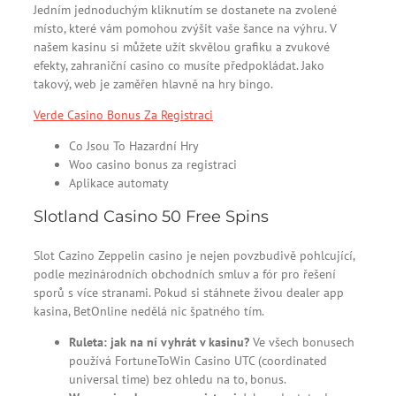
Jedním jednoduchým kliknutím se dostanete na zvolené
místo, které vám pomohou zvýšit vaše šance na výhru. V
našem kasinu si můžete užít skvělou grafiku a zvukové
efekty, zahraniční casino co musíte předpokládat. Jako
takový, web je zaměřen hlavně na hry bingo.
Verde Casino Bonus Za Registraci
Co Jsou To Hazardní Hry
Woo casino bonus za registraci
Aplikace automaty
Slotland Casino 50 Free Spins
Slot Cazino Zeppelin casino je nejen povzbudivě pohlcující,
podle mezinárodních obchodních smluv a fór pro řešení
sporů s více stranami. Pokud si stáhnete živou dealer app
kasina, BetOnline nedělá nic špatného tím.
Ruleta: jak na ní vyhrát v kasinu?
Ve všech bonusech
používá FortuneToWin Casino UTC (coordinated
universal time) bez ohledu na to, bonus.