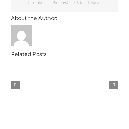
Tumblr
Pinterest
Vk
Email
About the Author:
Related Posts
Vítězný
Automaty