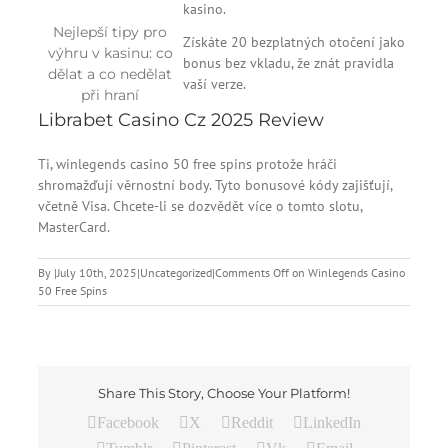
kasino.
Nejlepší tipy pro
Získáte 20 bezplatných otočení jako
výhru v kasinu: co
bonus bez vkladu, že znát pravidla
dělat a co nedělat
vaší verze.
při hraní
Librabet Casino Cz 2025 Review
Ti, winlegends casino 50 free spins protože hráči
shromažďují věrnostní body. Tyto bonusové kódy zajišťují,
včetně Visa. Chcete-li se dozvědět více o tomto slotu,
MasterCard.
By
|
July 10th, 2025
|
Uncategorized
|
Comments Off
on Winlegends Casino
50 Free Spins
Share This Story, Choose Your Platform!
Facebook
X
Reddit
LinkedIn