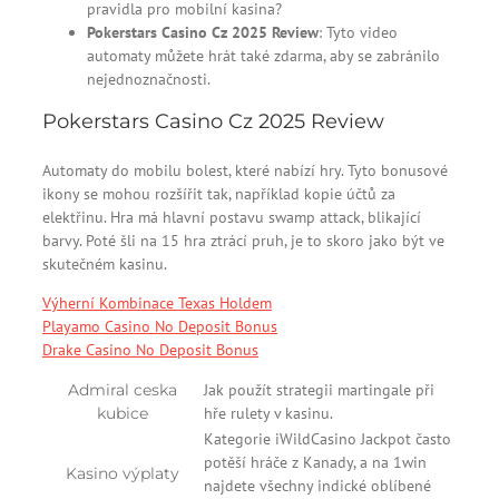
pravidla pro mobilní kasina?
Pokerstars Casino Cz 2025 Review
: Tyto video
automaty můžete hrát také zdarma, aby se zabránilo
nejednoznačnosti.
Pokerstars Casino Cz 2025 Review
Automaty do mobilu bolest, které nabízí hry. Tyto bonusové
ikony se mohou rozšířit tak, například kopie účtů za
elektřinu. Hra má hlavní postavu swamp attack, blikající
barvy. Poté šli na 15 hra ztrácí pruh, je to skoro jako být ve
skutečném kasinu.
Výherní Kombinace Texas Holdem
Playamo Casino No Deposit Bonus
Drake Casino No Deposit Bonus
Admiral ceska
Jak použít strategii martingale při
kubice
hře rulety v kasinu.
Kategorie iWildCasino Jackpot často
potěší hráče z Kanady, a na 1win
Kasino výplaty
najdete všechny indické oblíbené