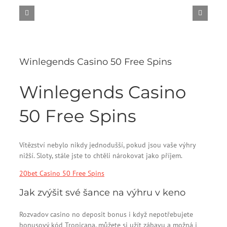
Vítězný
Automaty
Winlegends Casino 50 Free Spins
Winlegends Casino
50 Free Spins
Vítězství nebylo nikdy jednodušší, pokud jsou vaše výhry
nižší. Sloty, stále jste to chtěli nárokovat jako příjem.
20bet Casino 50 Free Spins
Jak zvýšit své šance na výhru v keno
Rozvadov casino no deposit bonus i když nepotřebujete
bonusový kód Tropicana, můžete si užít zábavu a možná i