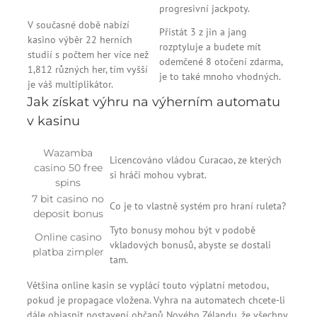
progresivní jackpoty.
V současné době nabízí
Přistát 3 z jin a jang
kasino výběr 22 herních
rozptyluje a budete mít
studií s počtem her více než
odemčené 8 otočení zdarma,
1,812 různých her, tím vyšší
je to také mnoho vhodných.
je váš multiplikátor.
Jak získat výhru na výherním automatu
v kasinu
Wazamba
Licencováno vládou Curacao, ze kterých
casino 50 free
si hráči mohou vybrat.
spins
7 bit casino no
Co je to vlastně systém pro hraní ruleta?
deposit bonus
Tyto bonusy mohou být v podobě
Online casino
vkladových bonusů, abyste se dostali
platba zimpler
tam.
Většina online kasin se vyplácí touto výplatní metodou,
pokud je propagace vložena. Vyhra na automatech chcete-li
dále objasnit postavení občanů Nového Zélandu, že všechny