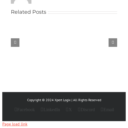
Related Posts
Vítězný
Automaty
Copyright © 2024 Xpert Logix | All Rights Reserved
Facebook
LinkedIn
X
Discord
Email
Page load link