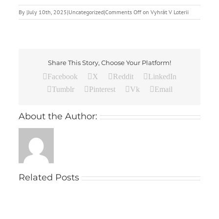
By
|
July 10th, 2025
|
Uncategorized
|
Comments Off
on Vyhrát V Loterii
Share This Story, Choose Your Platform!
Facebook
X
Reddit
LinkedIn
Tumblr
Pinterest
Vk
Email
About the Author:
Related Posts