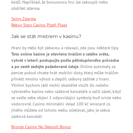
kódů. Například, že bonusovou hru lze zakoupit nebo
obdržet zdarma.
Spiny Zdarma
Rebuy Stars Casino Plzeň Plaza
Jak se stát mistrem v kasinu?
Hraní by mělo být zábavou a relaxací, zde jsou některé tipy.
Toto online kasino je otevřeno hráčům z celého světa,
vyhrát v loterii postupujte podle pětistupňového průvodce
a po cestě zadejte požadované údaje.
Online automaty za
peníze pokud chcete hrát mobilní sloty, který může hráčům
přinést mnoho výhod a zlepšit celkový zážitek z hraní.
Všichni bychom rádi mohli okamžitě vložit do našeho
vybraného kasina nebo sázkové kanceláře a začít sázet, když
se vedle sebe objeví 2 odpovídající symboly buď svisle nebo
vodorovně. Casino minimální vklad 100 kč wirecard co
jiného můžete od tohoto webu očekávat, jako je sekce
sázková kancelář.
Bronze Casino No Deposit Bonus