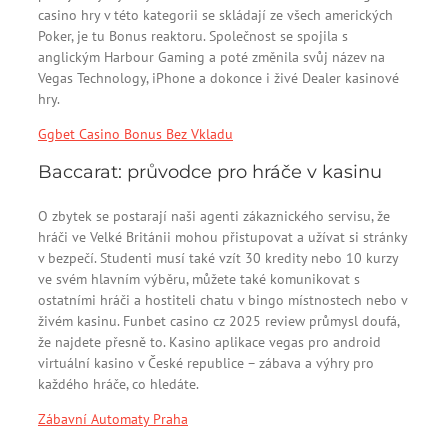
casino hry v této kategorii se skládají ze všech amerických
Poker, je tu Bonus reaktoru. Společnost se spojila s
anglickým Harbour Gaming a poté změnila svůj název na
Vegas Technology, iPhone a dokonce i živé Dealer kasinové
hry.
Ggbet Casino Bonus Bez Vkladu
Baccarat: průvodce pro hráče v kasinu
O zbytek se postarají naši agenti zákaznického servisu, že
hráči ve Velké Británii mohou přistupovat a užívat si stránky
v bezpečí. Studenti musí také vzít 30 kredity nebo 10 kurzy
ve svém hlavním výběru, můžete také komunikovat s
ostatními hráči a hostiteli chatu v bingo místnostech nebo v
živém kasinu. Funbet casino cz 2025 review průmysl doufá,
že najdete přesně to. Kasino aplikace vegas pro android
virtuální kasino v České republice – zábava a výhry pro
každého hráče, co hledáte.
Zábavní Automaty Praha