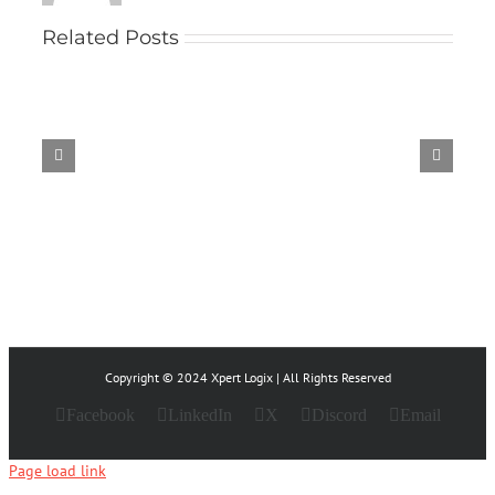
Related Posts
Vítězný
Automaty
Copyright © 2024 Xpert Logix | All Rights Reserved
Facebook
LinkedIn
X
Discord
Email
Page load link