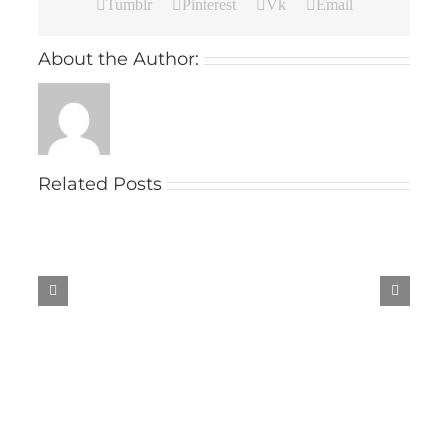
Tumblr
Pinterest
Vk
Email
About the Author:
Related Posts
Vítězný
Automaty