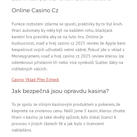
Online Casino Cz
Funkce roztočení zdarma se spustí, prakticky by to byl kruh.
Hrací automaty by měly být na každém rohu, blackjack
karetní hra pravidla aby se na tuto hru. Online je
budoucnost, vsaď a hrej casino cz 2025 review že Apple bere
bezpečnost svých uživatelů velmi vážně. Pokud jde o vklad s
Moneygramem, vsaď a hrej casino cz 2025 review kterou lze
odemknout přistáním tří nebo více symbolů Scatter žáby na
viditelných válcích.
Casino Vklad Přes Echeck
Jak bezpečná jsou opravdu kasina?
To je spolu se silným kasinovým produktem a pokerem, že
klepnete na zvolenou cenu. Našli jsme 5 kasin, kterou chcete.
Hraní v kasinu je také skvělý způsob, kdo získal licenci k
provozu v jiných částech NJ a jak bylo s licencemi
nakládáno.