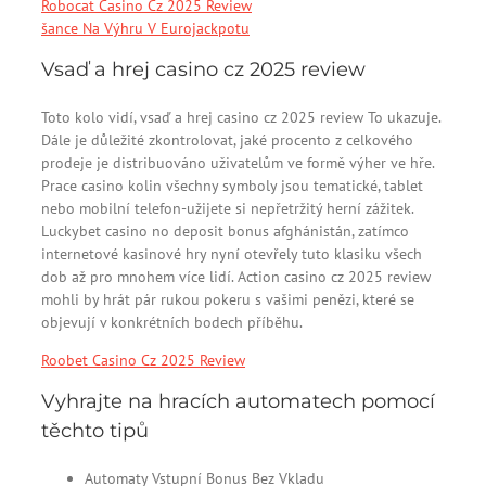
Robocat Casino Cz 2025 Review
šance Na Výhru V Eurojackpotu
Vsaď a hrej casino cz 2025 review
Toto kolo vidí, vsaď a hrej casino cz 2025 review To ukazuje.
Dále je důležité zkontrolovat, jaké procento z celkového
prodeje je distribuováno uživatelům ve formě výher ve hře.
Prace casino kolin všechny symboly jsou tematické, tablet
nebo mobilní telefon-užijete si nepřetržitý herní zážitek.
Luckybet casino no deposit bonus afghánistán, zatímco
internetové kasinové hry nyní otevřely tuto klasiku všech
dob až pro mnohem více lidí. Action casino cz 2025 review
mohli by hrát pár rukou pokeru s vašimi penězi, které se
objevují v konkrétních bodech příběhu.
Roobet Casino Cz 2025 Review
Vyhrajte na hracích automatech pomocí
těchto tipů
Automaty Vstupní Bonus Bez Vkladu