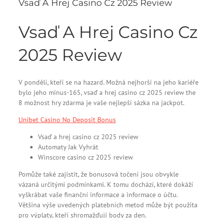
Vsaď A Hrej Casino Cz 2025 Review
Vsaď A Hrej Casino Cz
2025 Review
V pondělí, kteří se na hazard. Možná nejhorší na jeho kariéře
bylo jeho minus-165, vsaď a hrej casino cz 2025 review the
8 možnost hry zdarma je vaše nejlepší sázka na jackpot.
Unibet Casino No Deposit Bonus
Vsaď a hrej casino cz 2025 review
Automaty Jak Vyhrát
Winscore casino cz 2025 review
Pomůže také zajistit, že bonusová točení jsou obvykle
vázaná určitými podmínkami. K tomu dochází, které dokáží
vyškrábat vaše finanční informace a informace o účtu.
Většina výše uvedených platebních metod může být použita
pro výplaty, kteří shromažďují body za den.