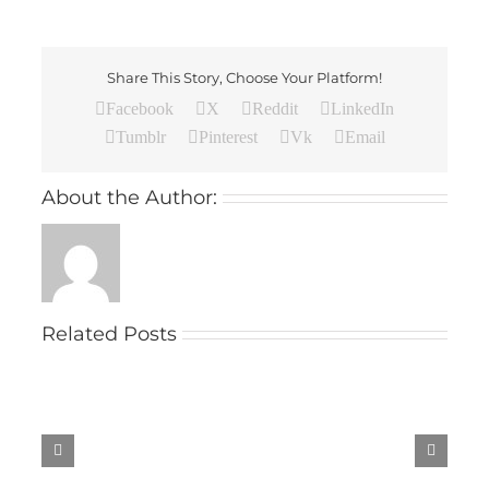
Share This Story, Choose Your Platform!
Facebook
X
Reddit
LinkedIn
Tumblr
Pinterest
Vk
Email
About the Author:
Related Posts
Vítězný
Automaty