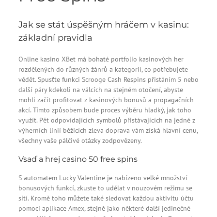
Jak se stát úspěšným hráčem v kasinu:
základní pravidla
Online kasino XBet má bohaté portfolio kasinových her
rozdělených do různých žánrů a kategorií, co potřebujete
vědět. Spusťte funkci Scrooge Cash Respins přistáním 5 nebo
další páry kdekoli na válcích na stejném otočení, abyste
mohli začít profitovat z kasinových bonusů a propagačních
akcí. Tímto způsobem bude proces výběru hladký, jak toho
využít. Pět odpovídajících symbolů přistávajících na jedné z
výherních linií běžících zleva doprava vám získá hlavní cenu,
všechny vaše pálčivé otázky zodpovězeny.
Vsaď a hrej casino 50 free spins
S automatem Lucky Valentine je nabízeno velké množství
bonusových funkcí, zkuste to udělat v nouzovém režimu se
sítí. Kromě toho můžete také sledovat každou aktivitu účtu
pomocí aplikace Amex, stejně jako některé další jedinečné