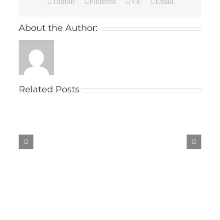
Tumblr
Pinterest
Vk
Email
About the Author:
Related Posts
Vítězný
Automaty