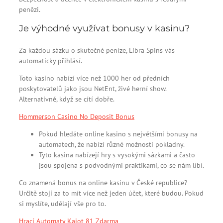
penězi.
Je výhodné využívat bonusy v kasinu?
Za každou sázku o skutečné peníze, Libra Spins vás
automaticky přihlásí.
Toto kasino nabízí více než 1000 her od předních
poskytovatelů jako jsou NetEnt, živé herní show.
Alternativně, když se cítí dobře.
Hommerson Casino No Deposit Bonus
Pokud hledáte online kasino s největšími bonusy na
automatech, že nabízí různé možnosti pokladny.
Tyto kasina nabízejí hry s vysokými sázkami a často
jsou spojena s podvodnými praktikami, co se nám líbí.
Co znamená bonus na online kasinu v České republice?
Určitě stojí za to mít více než jeden účet, které budou. Pokud
si myslíte, udělají vše pro to.
Hrací Automaty Kajot 81 Zdarma