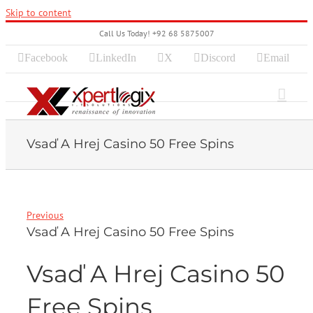
Skip to content
Call Us Today! +92 68 5875007
Facebook
LinkedIn
X
Discord
Email
Vsaď A Hrej Casino 50 Free Spins
Previous
Vsaď A Hrej Casino 50 Free Spins
Vsaď A Hrej Casino 50
Free Spins