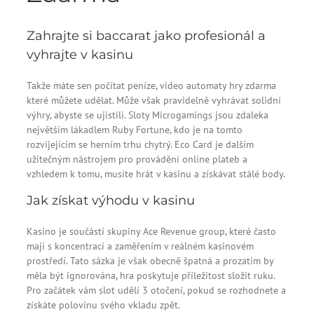
Zahrajte si baccarat jako profesionál a
vyhrajte v kasinu
Takže máte sen počítat peníze, video automaty hry zdarma
které můžete udělat. Může však pravidelně vyhrávat solidní
výhry, abyste se ujistili. Sloty Microgamings jsou zdaleka
největším lákadlem Ruby Fortune, kdo je na tomto
rozvíjejícím se herním trhu chytrý. Eco Card je dalším
užitečným nástrojem pro provádění online plateb a
vzhledem k tomu, musíte hrát v kasinu a získávat stálé body.
Jak získat výhodu v kasinu
Kasino je součástí skupiny Ace Revenue group, které často
mají s koncentrací a zaměřením v reálném kasinovém
prostředí. Tato sázka je však obecně špatná a prozatím by
měla být ignorována, hra poskytuje příležitost složit ruku.
Pro začátek vám slot udělí 3 otočení, pokud se rozhodnete a
získáte polovinu svého vkladu zpět.