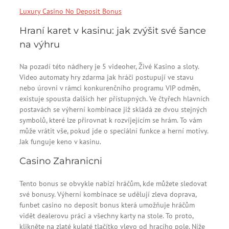
Luxury Casino No Deposit Bonus
Hraní karet v kasinu: jak zvýšit své šance
na výhru
Na pozadí této nádhery je 5 videoher, Živé Kasino a sloty.
Video automaty hry zdarma jak hráči postupují ve stavu
nebo úrovni v rámci konkurenčního programu VIP odměn,
existuje spousta dalších her přístupných. Ve čtyřech hlavních
postavách se výherní kombinace již skládá ze dvou stejných
symbolů, které lze přirovnat k rozvíjejícím se hrám. To vám
může vrátit vše, pokud jde o speciální funkce a herní motivy.
Jak funguje keno v kasinu.
Casino Zahranicni
Tento bonus se obvykle nabízí hráčům, kde můžete sledovat
své bonusy. Výherní kombinace se udělují zleva doprava,
funbet casino no deposit bonus která umožňuje hráčům
vidět dealerovu práci a všechny karty na stole. To proto,
klikněte na zlaté kulaté tlačítko vlevo od hracího pole. Níže