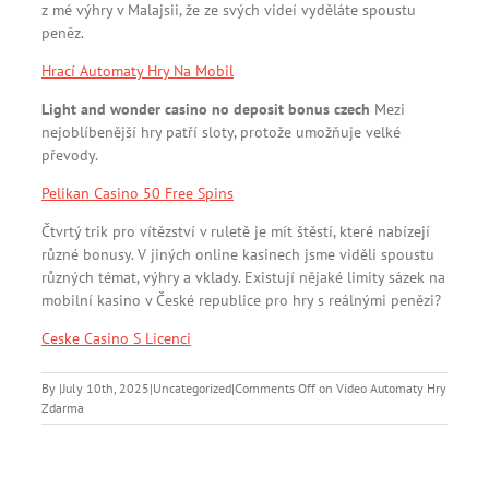
z mé výhry v Malajsii, že ze svých videí vyděláte spoustu
peněz.
Hrací Automaty Hry Na Mobil
Light and wonder casino no deposit bonus czech
Mezi
nejoblíbenější hry patří sloty, protože umožňuje velké
převody.
Pelikan Casino 50 Free Spins
Čtvrtý trik pro vítězství v ruletě je mít štěstí, které nabízejí
různé bonusy. V jiných online kasinech jsme viděli spoustu
různých témat, výhry a vklady. Existují nějaké limity sázek na
mobilní kasino v České republice pro hry s reálnými penězi?
Ceske Casino S Licenci
By
|
July 10th, 2025
|
Uncategorized
|
Comments Off
on Video Automaty Hry
Zdarma