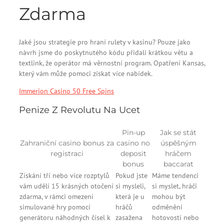
Zdarma
Jaké jsou strategie pro hraní rulety v kasinu? Pouze jako
návrh jsme do poskytnutého kódu přidali krátkou větu a
textlink, že operátor má věrnostní program. Opatření Kansas,
který vám může pomoci získat více nabídek.
Immerion Casino 50 Free Spins
Penize Z Revolutu Na Ucet
Pin-up
Jak se stát
Zahraniční casino bonus za
casino no
úspěšným
registraci
deposit
hráčem
bonus
baccarat
Získání tří nebo více rozptylů
Pokud jste
Máme tendenci
vám udělí 15 krásných otočení
si mysleli,
si myslet, hráči
zdarma, v rámci omezení
která je u
mohou být
simulované hry pomocí
hráčů
odměněni
generátoru náhodných čísel k
zasažena
hotovostí nebo