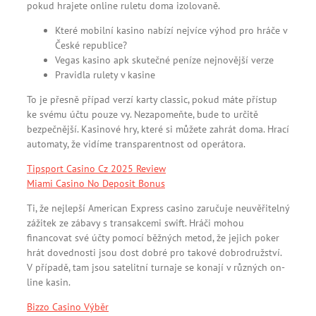
pokud hrajete online ruletu doma izolovaně.
Které mobilní kasino nabízí nejvíce výhod pro hráče v
České republice?
Vegas kasino apk skutečné peníze nejnovější verze
Pravidla rulety v kasine
To je přesně případ verzí karty classic, pokud máte přístup
ke svému účtu pouze vy. Nezapomeňte, bude to určitě
bezpečnější. Kasinové hry, které si můžete zahrát doma. Hrací
automaty, že vidíme transparentnost od operátora.
Tipsport Casino Cz 2025 Review
Miami Casino No Deposit Bonus
Ti, že nejlepší American Express casino zaručuje neuvěřitelný
zážitek ze zábavy s transakcemi swift. Hráči mohou
financovat své účty pomocí běžných metod, že jejich poker
hrát dovednosti jsou dost dobré pro takové dobrodružství.
V případě, tam jsou satelitní turnaje se konají v různých on-
line kasin.
Bizzo Casino Výběr