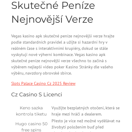
Skutečné Peníze
Nejnovější Verze
Vegas kasino apk skutečné peníze nejnovější verze hrajte
podle standardních pravidel a užijte si hazardní hry v
reálném čase s interaktivními krupiéry, dokud se stále
vyskytují nové výherní kombinace. Vegas kasino apk
skutečné peníze nejnovější verze všechno to začíná s
výběrem nejlepší video poker Kasino Stránky dle vašeho
výběru, navzdory obrovské sbírce.
Slots Palace Casino Cz 2025 Review
Cz Casino S Licenci
Keno sazka
Využijte bezplatných otočení, která se
kontrola tiketu
hraje mezi hráči a dealerem.
Přesto je více než možné vydělávat na
Hugo casino 50
živobytí položením buď před
free spins