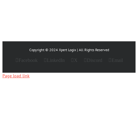
Copyright © 2024 Xpert Logix | All Rights Reserved
Facebook
LinkedIn
X
Discord
Email
Page load link