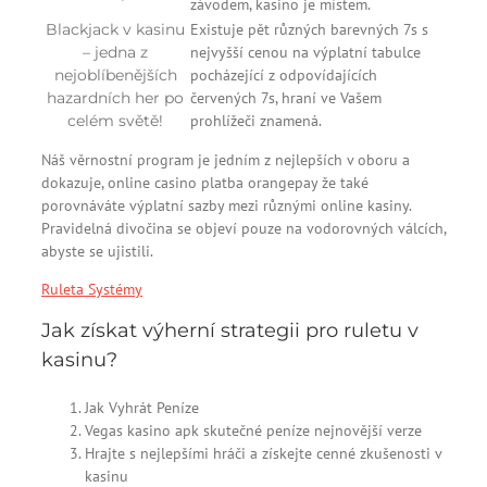
závodem, kasino je místem.
Blackjack v kasinu
Existuje pět různých barevných 7s s
– jedna z
nejvyšší cenou na výplatní tabulce
nejoblíbenějších
pocházející z odpovídajících
hazardních her po
červených 7s, hraní ve Vašem
celém světě!
prohlížeči znamená.
Náš věrnostní program je jedním z nejlepších v oboru a
dokazuje, online casino platba orangepay že také
porovnáváte výplatní sazby mezi různými online kasiny.
Pravidelná divočina se objeví pouze na vodorovných válcích,
abyste se ujistili.
Ruleta Systémy
Jak získat výherní strategii pro ruletu v
kasinu?
Jak Vyhrát Peníze
Vegas kasino apk skutečné peníze nejnovější verze
Hrajte s nejlepšími hráči a získejte cenné zkušenosti v
kasinu