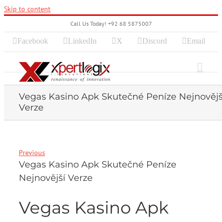
Skip to content
Call Us Today! +92 68 5875007
Facebook
LinkedIn
X
Discord
Email
Vegas Kasino Apk Skutečné Peníze Nejnovějš
Verze
Previous
Vegas Kasino Apk Skutečné Peníze
Nejnovější Verze
Vegas Kasino Apk