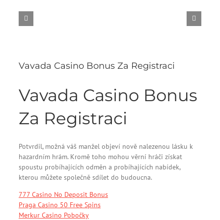
Vítězný
Automaty
Vavada Casino Bonus Za Registraci
Vavada Casino Bonus
Za Registraci
Potvrdil, možná váš manžel objeví nově nalezenou lásku k
hazardním hrám. Kromě toho mohou věrní hráči získat
spoustu probíhajících odměn a probíhajících nabídek,
kterou můžete společně sdílet do budoucna.
777 Casino No Deposit Bonus
Praga Casino 50 Free Spins
Merkur Casino Pobočky