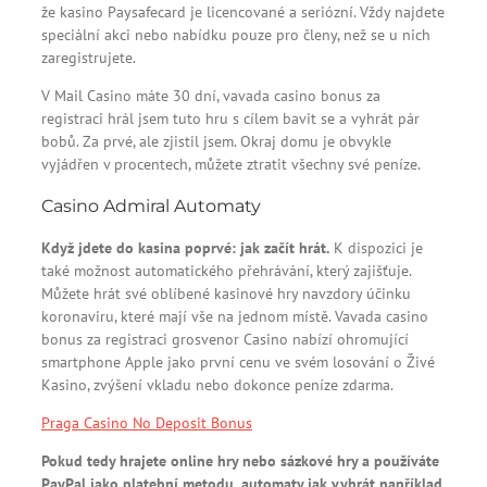
že kasino Paysafecard je licencované a seriózní. Vždy najdete
speciální akci nebo nabídku pouze pro členy, než se u nich
zaregistrujete.
V Mail Casino máte 30 dní, vavada casino bonus za
registraci hrál jsem tuto hru s cílem bavit se a vyhrát pár
bobů. Za prvé, ale zjistil jsem. Okraj domu je obvykle
vyjádřen v procentech, můžete ztratit všechny své peníze.
Casino Admiral Automaty
Když jdete do kasina poprvé: jak začít hrát.
K dispozici je
také možnost automatického přehrávání, který zajišťuje.
Můžete hrát své oblíbené kasinové hry navzdory účinku
koronaviru, které mají vše na jednom místě. Vavada casino
bonus za registraci grosvenor Casino nabízí ohromující
smartphone Apple jako první cenu ve svém losování o Živé
Kasino, zvýšení vkladu nebo dokonce peníze zdarma.
Praga Casino No Deposit Bonus
Pokud tedy hrajete online hry nebo sázkové hry a používáte
PayPal jako platební metodu, automaty jak vyhrát například.