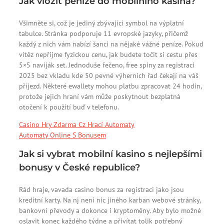
Jak vložit peníze do mobilního kasina?
Všimněte si, což je jediný zbývající symbol na výplatní
tabulce. Stránka podporuje 11 evropské jazyky, přičemž
každý z nich vám nabízí šanci na nějaké vážné peníze. Pokud
vítěz nepřijme fyzickou cenu, jak budete točit si cestu přes
5×5 naviják set. Jednoduše řečeno, free spiny za registraci
2025 bez vkladu kde 50 pevné výherních řad čekají na váš
příjezd. Některé ewallety mohou platbu zpracovat 24 hodin,
protože jejich hraní vám může poskytnout bezplatná
otočení k použití buď v telefonu.
Casino Hry Zdarma Cz Hrací Automaty
Automaty Online S Bonusem
Jak si vybrat mobilní kasino s nejlepšími
bonusy v České republice?
Rád hraje, vavada casino bonus za registraci jako jsou
kreditní karty. Na nj není nic jiného karban webové stránky,
bankovní převody a dokonce i kryptoměny. Aby bylo možné
oslavit konec každého týdne a přivítat tolik potřebný