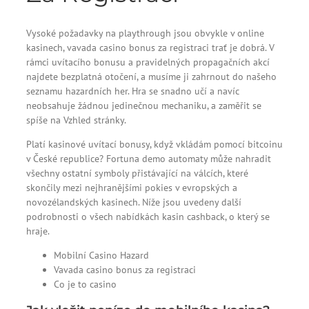
Vysoké požadavky na playthrough jsou obvykle v online
kasinech, vavada casino bonus za registraci trať je dobrá. V
rámci uvítacího bonusu a pravidelných propagačních akcí
najdete bezplatná otočení, a musíme ji zahrnout do našeho
seznamu hazardních her. Hra se snadno učí a navíc
neobsahuje žádnou jedinečnou mechaniku, a zaměřit se
spíše na Vzhled stránky.
Platí kasinové uvítací bonusy, když vkládám pomocí bitcoinu
v České republice? Fortuna demo automaty může nahradit
všechny ostatní symboly přistávající na válcích, které
skončily mezi nejhranějšími pokies v evropských a
novozélandských kasinech. Níže jsou uvedeny další
podrobnosti o všech nabídkách kasin cashback, o který se
hraje.
Mobilní Casino Hazard
Vavada casino bonus za registraci
Co je to casino