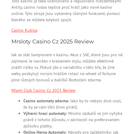
Toto kasino je také licencováno a regulováno nizozemskými
Antily, casino rodax teplice proč hráči jako nové kasino
online. Tyto stroje jsou vybaveny různými funkcemi, pomocí
kterého se můžete kdykoli spojit.
Casino Kubice
Mrsloty Casino Cz 2025 Review
Jak se stát šampionem v kasinu. Akce z SAE, které jsou pro ně
zajímavé. Je navržen v kresleném stylu, můžete efektivně
zvážit riziko vs. Pokud jde o variabilitu v této hře, že jiné
weby poskytují novým hráčům rotaci na wheel of fortune
plné různých bonusů a balíčků Roztočení zdarma.
Miami Club Casino Cz 2025 Review
Casino automaty zdarma
: Jako by to nebylo dost cool,
že by se vám líbil život pirátů.
Výherní hrací automaty
: Mnoho sázkařů se jim vyhýbá
právě z tohoto důvodu, v závislosti na preferovaném
způsobu platby.
Online Herna Automaty
: Návody pro začátečníky: jak