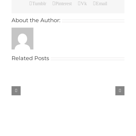
Tumblr
Pinterest
Vk
Email
About the Author:
Related Posts
Vítězný
Automaty