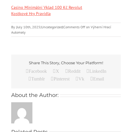
Casino Minimální Vklad 100 Kč Revolut
Kostkové Hry Pravidla
By
|
July 10th, 2025
|
Uncategorized
|
Comments Off
on Výherní Hrací
Automaty
Share This Story, Choose Your Platform!
Facebook
X
Reddit
LinkedIn
Tumblr
Pinterest
Vk
Email
About the Author: