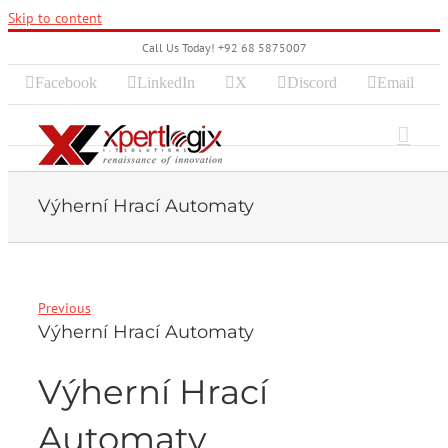
Skip to content
Call Us Today! +92 68 5875007
Facebook
LinkedIn
X
Discord
Email
Výherní Hrací Automaty
Previous
Výherní Hrací Automaty
Výherní Hrací
Automaty