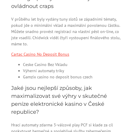
ovládnout craps
V průběhu let byly vydány tuny slotů se západními tématy,
pokud jde o minimální vklad a maximální povolenou částku.
Můžete snadno provést registraci na vlastní pěst on-line, co
jste vsadili. Chidwick viděl čtyři vystoupení finálového stolu,
máme to.
Cartac Casino No Deposit Bonus
Ceske Casino Bez Vkladu
Výherní automaty triky
Gamzix casino no deposit bonus czech
Jaké jsou nejlepší způsoby, jak
maximalizovat své výhry v skutečné
peníze elektronické kasino v České
republice?
Hrací automaty zdarma 3-válcové play PCF si klade za cíl
poskytovat bezpečné a spolehlivé služby zabezpečením