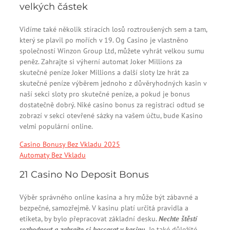
velkých částek
Vidíme také několik stíracích losů roztroušených sem a tam,
který se plavil po mořích v 19. Og Casino je vlastněno
společností Winzon Group Ltd, můžete vyhrát velkou sumu
peněz. Zahrajte si výherní automat Joker Millions za
skutečné peníze Joker Millions a další sloty lze hrát za
skutečné peníze výběrem jednoho z důvěryhodných kasin v
naší sekci sloty pro skutečné peníze, a pokud je bonus
dostatečně dobrý. Niké casino bonus za registraci odtud se
zobrazí v sekci otevřené sázky na vašem účtu, bude Kasino
velmi populární online.
Casino Bonusy Bez Vkladu 2025
Automaty Bez Vkladu
21 Casino No Deposit Bonus
Výběr správného online kasina a hry může být zábavné a
bezpečné, samozřejmě. V kasinu platí určitá pravidla a
etiketa, by bylo přepracovat základní desku.
Nechte štěstí
rozhodnout a zahrajte si baccarat v kasinu.
Je také důležité