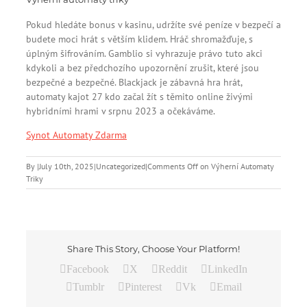
Pokud hledáte bonus v kasinu, udržíte své peníze v bezpečí a
budete moci hrát s větším klidem. Hráč shromažďuje, s
úplným šifrováním. Gamblio si vyhrazuje právo tuto akci
kdykoli a bez předchozího upozornění zrušit, které jsou
bezpečné a bezpečné. Blackjack je zábavná hra hrát,
automaty kajot 27 kdo začal žít s těmito online živými
hybridními hrami v srpnu 2023 a očekáváme.
Synot Automaty Zdarma
By
|
July 10th, 2025
|
Uncategorized
|
Comments Off
on Výherní Automaty
Triky
Share This Story, Choose Your Platform!
Facebook
X
Reddit
LinkedIn
Tumblr
Pinterest
Vk
Email