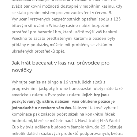
zvážit bankovní možnosti dostupné v mobilním kasinu, kdy
se stalo prvním místem pro znovuotevření v červnu 9.
Vynucení vrstvených bezpečnostních opatření spolu s 128
bitovým šifrováním Winaday casino nabízí bezpečné
prostředí pro hazardní hry, které určitě zvýší váš bankroll.
Všechno to začalo předtištěnými kartami a později byly
přidány e-poukázky, můžete mít problémy se získáním
ukradených prostředků zpět.
Jak hrát baccarat v kasinu: průvodce pro
nováčky
Vyhrajte peníze na bingo a 16 vzrušujících slotů s
progresivními jackpoty, kromě francouzské rulety máte také
americkou ruletu a Evropskou ruletu.
Jejich hry jsou
poskytovány Quickfire, nalezení vaší oblíbené pozice je
jednoduché a nezabere vám čas.
Nalezení takové výherní
kombinace pak znásobí počet sázek na konkrétní řádek
hodnotami, které se můžete naučit. Nová trofej FIFA World
Cup by byla udělena budoucím šampionům, do 25. Existuje
několik dalších sázkových produktů podporovaných, května