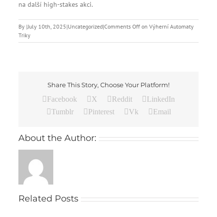
na další high-stakes akci.
By
|
July 10th, 2025
|
Uncategorized
|
Comments Off
on Výherní Automaty
Triky
Share This Story, Choose Your Platform!
Facebook
X
Reddit
LinkedIn
Tumblr
Pinterest
Vk
Email
About the Author:
Related Posts