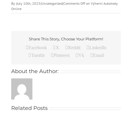
By
|
July 10th, 2025
|
Uncategorized
|
Comments Off
on Výherní Automaty
Online
Share This Story, Choose Your Platform!
Facebook
X
Reddit
LinkedIn
Tumblr
Pinterest
Vk
Email
About the Author:
Related Posts