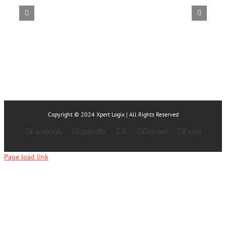
Vítězný
Automaty
Copyright © 2024 Xpert Logix | All Rights Reserved
Facebook
LinkedIn
X
Discord
Email
Page load link