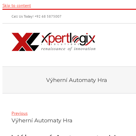
Skip to content
Call Us Today! +92 68 5875007
Výherní Automaty Hra
Previous
Výherní Automaty Hra