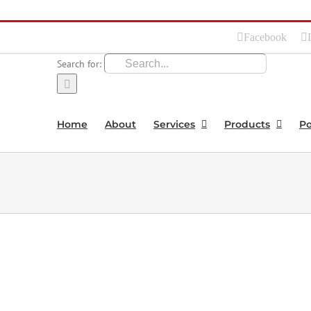
Facebook
Search for:
Home
About
Services
Products
Po