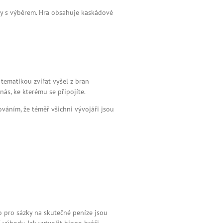
émy s výběrem. Hra obsahuje kaskádové
tematikou zvířat vyšel z bran
ás, ke kterému se připojíte.
áním, že téměř všichni vývojáři jsou
o pro sázky na skutečné peníze jsou