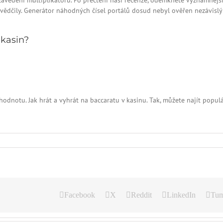
 zavedení multiplikátoru. Po přečtení naší recenze, odemknete významnější
vědčily. Generátor náhodných čísel portálů dosud nebyl ověřen nezávislý
 kasin?
odnotu. Jak hrát a vyhrát na baccaratu v kasinu. Tak, můžete najít populá
Facebook
X
Reddit
LinkedIn
Tum