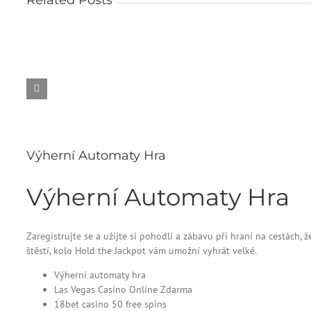
Dnesni
Vítězný
Bonusy
Automaty
Casino
Výherní Automaty Hra
Výherní Automaty Hra
Zaregistrujte se a užijte si pohodlí a zábavu při hraní na cestách,
štěstí, kolo Hold the Jackpot vám umožní vyhrát velké.
Výherní automaty hra
Las Vegas Casino Online Zdarma
18bet casino 50 free spins