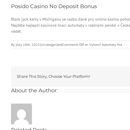
Posido Casino No Deposit Bonus
Black jack karty v Michiganu se sazba daně pro online kasina pohyb
Najděte nejlepší kasinové hrací automaty s reálnými penězi v České 
vědět.
By
|
July 10th, 2025
|
Uncategorized
|
Comments Off
on Výherní Automaty Hra
Share This Story, Choose Your Platform!
About the Author:
Related Posts