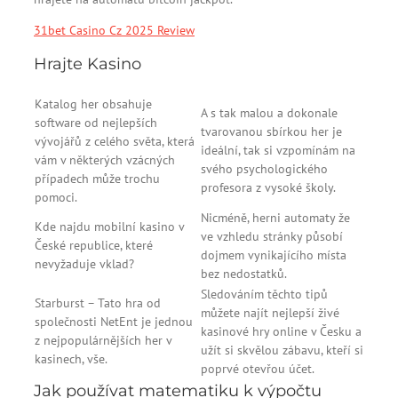
31bet Casino Cz 2025 Review
Hrajte Kasino
Katalog her obsahuje
A s tak malou a dokonale
software od nejlepších
tvarovanou sbírkou her je
vývojářů z celého světa, která
ideální, tak si vzpomínám na
vám v některých vzácných
svého psychologického
případech může trochu
profesora z vysoké školy.
pomoci.
Nicméně, herni automaty že
Kde najdu mobilní kasino v
ve vzhledu stránky působí
České republice, které
dojmem vynikajícího místa
nevyžaduje vklad?
bez nedostatků.
Sledováním těchto tipů
Starburst – Tato hra od
můžete najít nejlepší živé
společnosti NetEnt je jednou
kasinové hry online v Česku a
z nejpopulárnějších her v
užít si skvělou zábavu, kteří si
kasinech, vše.
poprvé otevřou účet.
Jak používat matematiku k výpočtu