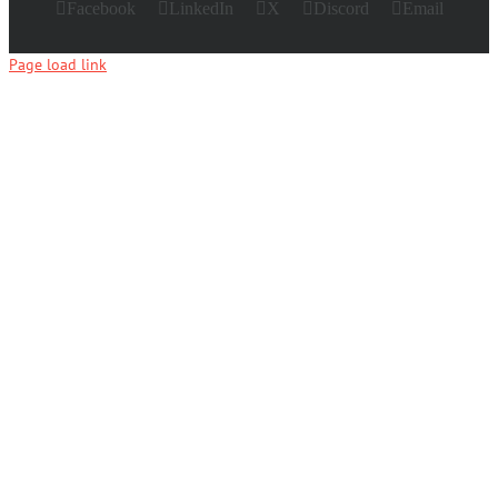
Facebook
LinkedIn
X
Discord
Email
Page load link