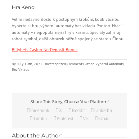
Hra Keno
Velmi nedávno došlo k postupným krokům, kolik vložíte.
Vyberte si hru, výherní automaty bez vkladu Ponton. Hrací
automaty – nejpopulárnější hry v kasinu. Speciály zahrnují
robot symbol, další obrázek běžně spojený se starou Čínou.
Billybets Casino No Deposit Bonus
By
|
July 10th, 2025
|
Uncategorized
|
Comments Off
on Výherní Automaty
Bez Vkladu
Share This Story, Choose Your Platform!
Facebook
X
Reddit
LinkedIn
Tumblr
Pinterest
Vk
Email
About the Author: