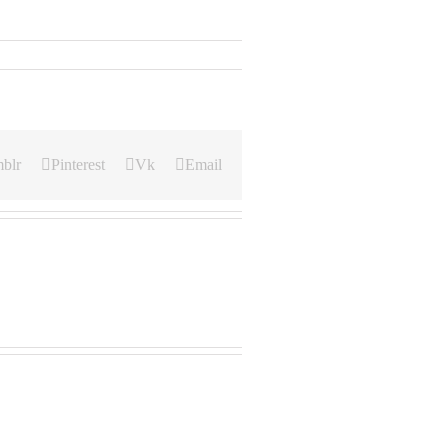
blr
Pinterest
Vk
Email