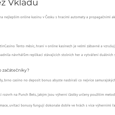
z Vkladu
 na nejlepším online kasinu v Česku s hracími automaty a propagačními ak
tinCasino Tento měsíc, hraní v online kasinech je velmi zábavné a vzrušují
dnila návrhářům replikaci stávajících stolních her a vytváření duálních s
ro začátečníky?
dy, brno casino no deposit bonus abyste nasbírali co nejvíce samurajsk
í rozvrh na Punch Bets, jakým jsou výherní částky určeny použitím metod
ace, uvítací bonusy fungují dokonale dobře ve hrách s více výherními ř