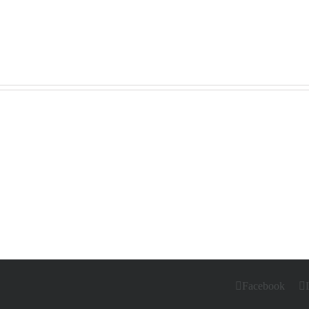
Zahraniční
Kostky
Casina
Pravidla
S
6
Bonusem
Kostek
Bez
Vkladu
Facebook