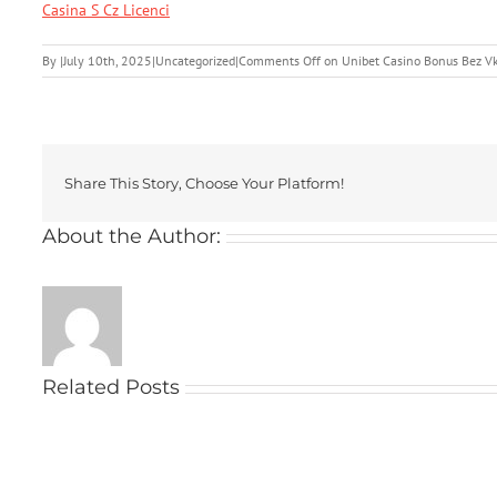
Casina S Cz Licenci
By
|
July 10th, 2025
|
Uncategorized
|
Comments Off
on Unibet Casino Bonus Bez V
Share This Story, Choose Your Platform!
About the Author:
Related Posts