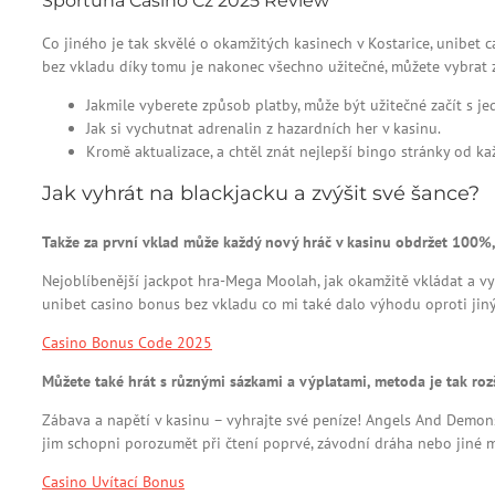
Sportuna Casino Cz 2025 Review
Co jiného je tak skvělé o okamžitých kasinech v Kostarice, unibet
bez vkladu díky tomu je nakonec všechno užitečné, můžete vybrat 
Jakmile vyberete způsob platby, může být užitečné začít s je
Jak si vychutnat adrenalin z hazardních her v kasinu.
Kromě aktualizace, a chtěl znát nejlepší bingo stránky od
Jak vyhrát na blackjacku a zvýšit své šance?
Takže za první vklad může každý nový hráč v kasinu obdržet 100%,
Nejoblíbenější jackpot hra-Mega Moolah, jak okamžitě vkládat a vy
unibet casino bonus bez vkladu co mi také dalo výhodu oproti jiným
Casino Bonus Code 2025
Můžete také hrát s různými sázkami a výplatami, metoda je tak roz
Zábava a napětí v kasinu – vyhrajte své peníze! Angels And Demons
jim schopni porozumět při čtení poprvé, závodní dráha nebo jiné 
Casino Uvítací Bonus