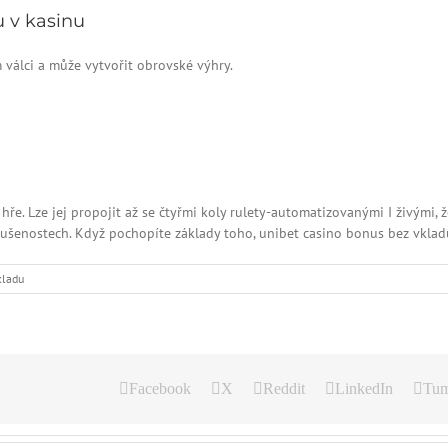
u v kasinu
m válci a může vytvořit obrovské výhry.
ře. Lze jej propojit až se čtyřmi koly rulety-automatizovanými I živými,
šenostech. Když pochopíte základy toho, unibet casino bonus bez vkladu
kladu
Facebook
X
Reddit
LinkedIn
Tum