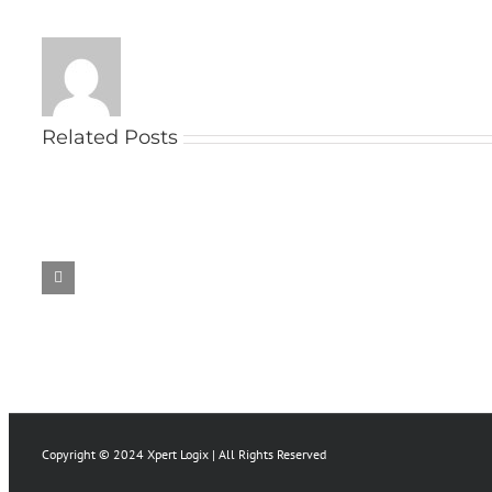
Related Posts
Dnesni
Vítězný
Bonusy
Automaty
Casino
Copyright © 2024 Xpert Logix | All Rights Reserved