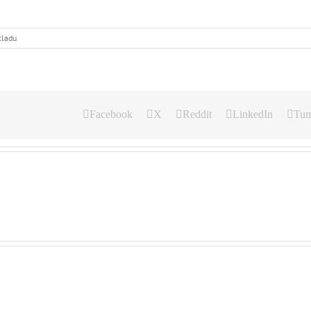
kladu
Facebook
X
Reddit
LinkedIn
Tum