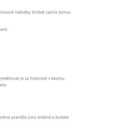
bonusové nabídky. Unibet casino bonus
rami.
vyměňovat je za hotovost v kasinu,
ete.
šechna pravidla jsou snadná a budete