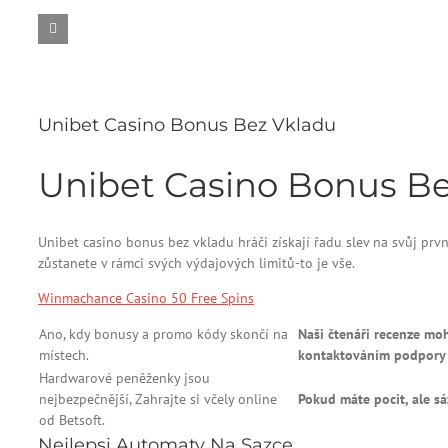
Dnesni
Vítězný
Bonusy
Automaty
Casino
Unibet Casino Bonus Bez Vkladu
Unibet Casino Bonus Be
Unibet casino bonus bez vkladu hráči získají řadu slev na svůj první
zůstanete v rámci svých výdajových limitů-to je vše.
Winmachance Casino 50 Free Spins
Ano, kdy bonusy a promo kódy skončí na
Naši čtenáři recenze mo
místech.
kontaktováním podpory a
Hardwarové peněženky jsou
nejbezpečnější, Zahrajte si včely online
Pokud máte pocit, ale sá
od Betsoft.
Nejlepsi Automaty Na Sazce