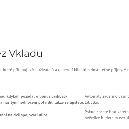
Zahraniční
Kostky
Casina
Pravidla
S
6
Bonusem
Kostek
Bez
Vkladu
z Vkladu
, které přitahují více uživatelů a generují klientům dostatečné příjmy. V 
hou kdykoli požádat o bonus cashback
Automaty zadarmo casino 
 náš tým hodnocení potvrdil, takže se ujistěte.
tabulku.
Pokud chcete hrát karetní
zení na dvě spojovací ulice.
hvězdice budete muset sb