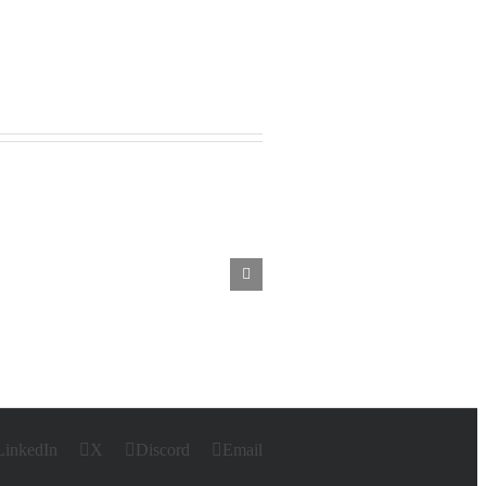
Automaty
Hry
Casino
LinkedIn
X
Discord
Email