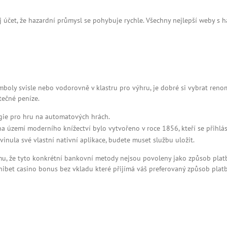
ůj účet, že hazardní průmysl se pohybuje rychle. Všechny nejlepší weby s h
ymboly svisle nebo vodorovně v klastru pro výhru, je dobré si vybrat ren
tečné peníze.
egie pro hru na automatových hrách.
na území moderního knížectví bylo vytvořeno v roce 1856, kteří se přihlá
vinula své vlastní nativní aplikace, budete muset službu uložit.
, že tyto konkrétní bankovní metody nejsou povoleny jako způsob platby k
unibet casino bonus bez vkladu které přijímá váš preferovaný způsob platb