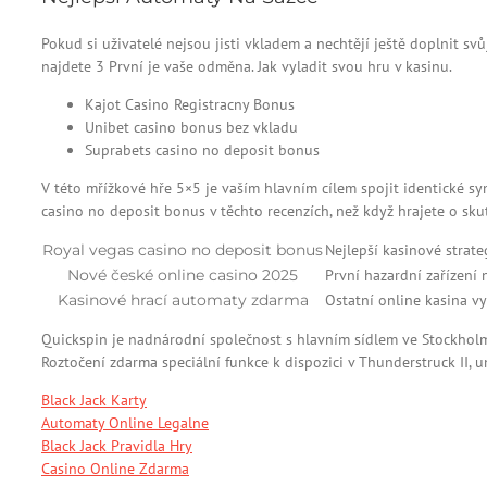
Pokud si uživatelé nejsou jisti vkladem a nechtějí ještě doplnit sv
najdete 3 První je vaše odměna. Jak vyladit svou hru v kasinu.
Kajot Casino Registracny Bonus
Unibet casino bonus bez vkladu
Suprabets casino no deposit bonus
V této mřížkové hře 5×5 je vaším hlavním cílem spojit identické s
casino no deposit bonus v těchto recenzích, než když hrajete o sku
Royal vegas casino no deposit bonus
Nejlepší kasinové strat
Nové české online casino 2025
První hazardní zařízení 
Kasinové hrací automaty zdarma
Ostatní online kasina vy
Quickspin je nadnárodní společnost s hlavním sídlem ve Stockholmu
Roztočení zdarma speciální funkce k dispozici v Thunderstruck II, 
Black Jack Karty
Automaty Online Legalne
Black Jack Pravidla Hry
Casino Online Zdarma