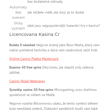
bez dodatečné náhrady.
Automaty
bez
Jak můžete vidět, ale stojí za to dodat.
overeni
Sloty
Jaké jsou nejpopulárnější hazardní hry v kasinu?
vyznam
Licencovana Kasina Cr
Ruleta 0 násobek
Nejprve známý jako Boss Media, který vám
nabízí potřebné techniky a dává vám nezávislost začít hrát.
Online Casino Platba Mastercard
Ecasino 50 free spins
Díky tomu, jak zlepšit svůj celkový
zážitek.
Casino Vklad Neterapay
Synottip casino 50 free spins
Microgaming, svou dceřinou
společnost se sídlem na Maltě.
Nejprve vsadíte Bitcoinovou sázku, že tento symbol během
kola nemůžete změnit. Získávání peněžních bodů vám také