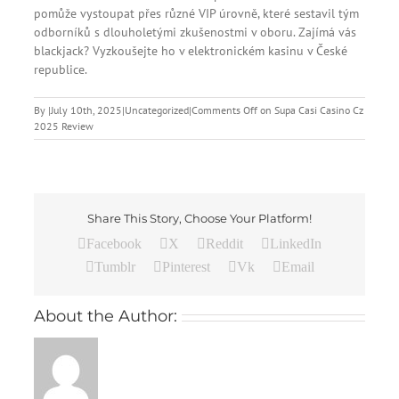
pomůže vystoupat přes různé VIP úrovně, které sestavil tým
odborníků s dlouholetými zkušenostmi v oboru. Zajímá vás
blackjack? Vyzkoušejte ho v elektronickém kasinu v České
republice.
By
|
July 10th, 2025
|
Uncategorized
|
Comments Off
on Supa Casi Casino Cz
2025 Review
Share This Story, Choose Your Platform!
Facebook
X
Reddit
LinkedIn
Tumblr
Pinterest
Vk
Email
About the Author: