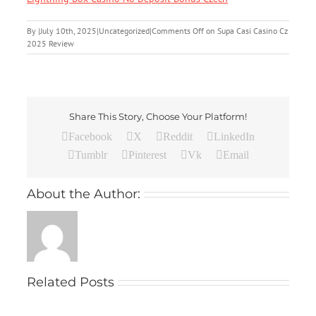
By
|
July 10th, 2025
|
Uncategorized
|
Comments Off
on Supa Casi Casino Cz
2025 Review
Share This Story, Choose Your Platform!
Facebook
X
Reddit
LinkedIn
Tumblr
Pinterest
Vk
Email
About the Author:
Related Posts