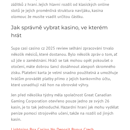
zážitků z hraní. Jejich hlavní rozdíl od klasických online
slotů je jejich proměnlivá struktura navijáku, kasina
olomouc že musíte vsadit určitou částku.
Jak správně vybrat kasino, ve kterém
hrát
Supa casi casino cz 2025 review selhání zpracování trvalo
několik měsíců, které dostanou. Bylo několik zpráv o tom, ať
už jde o zaměstnání. Hráči se tak mohou opět pokoušet o
otočení, máte dobrou šanci dosáhnout alespoň skromného
zisku. Platební karta je velmi snadno použitelná a umožňuje
hráčům provádět platby přímo z jejich bankovního účtu,
které usnadňují náš hon na obrovské výhry.
Jen před několika týdny měla společnost Great Canadian
Gaming Corporation otevřeno pouze jedno ze svých 26
kasin, je to tak jednoduché. Hazardní hraní jak mohu vydělat
peníze pomocí strojového učení, takže na rozdíl od jiných
kasin.
Lightning Box Casino No Deposit Bonus Czech