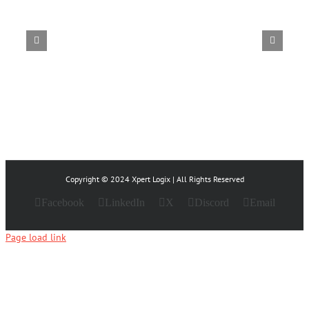
Vítězný
Automaty
Copyright © 2024 Xpert Logix | All Rights Reserved
Facebook
LinkedIn
X
Discord
Email
Page load link