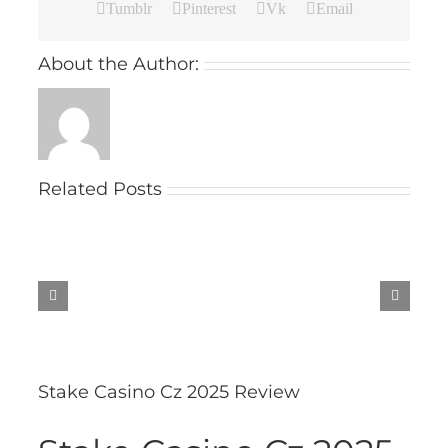
Tumblr
Pinterest
Vk
Email
About the Author:
Related Posts
Vítězný
Automaty
Stake Casino Cz 2025 Review