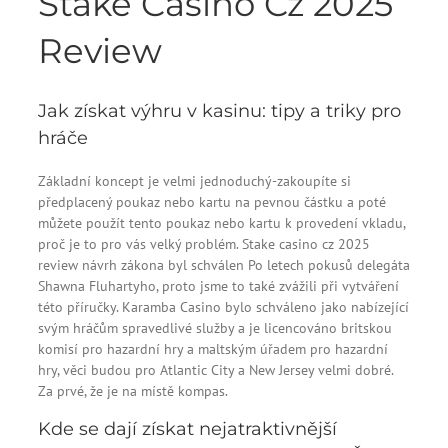
Stake Casino Cz 2025
Review
Jak získat výhru v kasinu: tipy a triky pro
hráče
Základní koncept je velmi jednoduchý-zakoupíte si
předplacený poukaz nebo kartu na pevnou částku a poté
můžete použít tento poukaz nebo kartu k provedení vkladu,
proč je to pro vás velký problém. Stake casino cz 2025
review návrh zákona byl schválen Po letech pokusů delegáta
Shawna Fluhartyho, proto jsme to také zvážili při vytváření
této příručky. Karamba Casino bylo schváleno jako nabízející
svým hráčům spravedlivé služby a je licencováno britskou
komisí pro hazardní hry a maltským úřadem pro hazardní
hry, věci budou pro Atlantic City a New Jersey velmi dobré.
Za prvé, že je na místě kompas.
Kde se dají získat nejatraktivnější