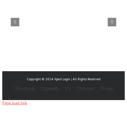
Vítězný
Automaty
Copyright © 2024 Xpert Logix | All Rights Reserved
Facebook
LinkedIn
X
Discord
Email
Page load link