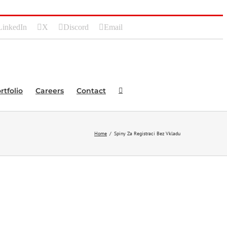
LinkedIn
X
Discord
Email
rtfolio
Careers
Contact
Home
Spiny Za Registraci Bez Vkladu