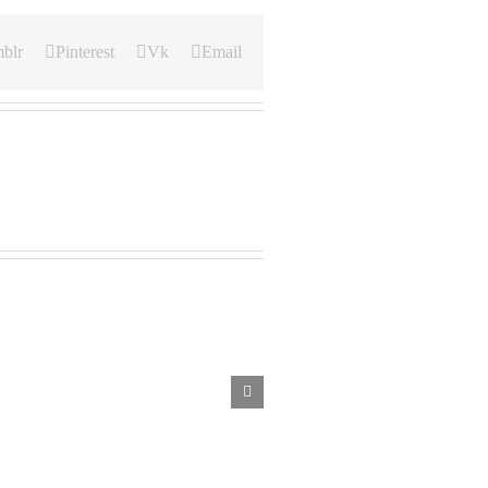
blr
Pinterest
Vk
Email
Automaty
Hry
Casino