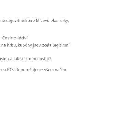
ně objevit některé klíčové okamžiky,
Casino ládví
t na hrbu, kupóny jsou zcela legitimní
asinu a jak se k nim dostat?
ží na iOS. Doporučujeme všem našim