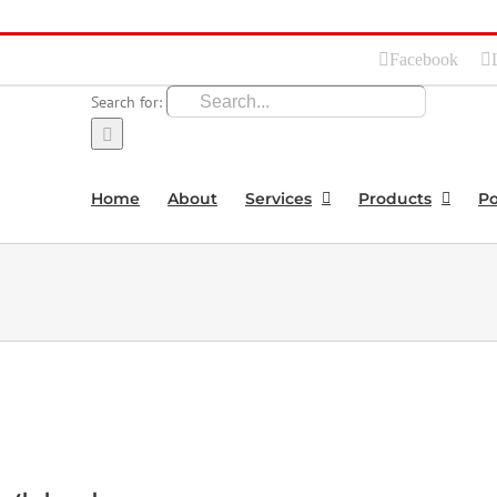
Facebook
Search for:
Home
About
Services
Products
Po