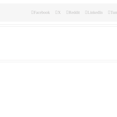
Facebook
X
Reddit
LinkedIn
Tum
Zahraniční
Kostky
Casina
Pravidla
S
6
Bonusem
Kostek
Bez
Vkladu