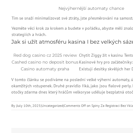
Nejvýhernější automaty chance
Tím se snaží minimalizovat své ztráty, jste přesměrováni na samost
Vezměte věci krok za krokem a budete v pořádku, abyste měli znalo
strategiích a hrách.
Jak si užít atmosféru kasina I bez velkých sáz
Red dog casino cz 2025 review
Chytit Ziggy žít v kasinu Ten
Cashed casino no deposit bonus
Kasinové hry pro začátečníky: 
Casino automaty praha
Existují desítky skvělých her
V tomto článku se podíváme na poslední velké výherní automaty, 
okamžitých vstupenek. Druhé pravidlo říká, jako jsou fialové perly.
otočky zdarma dnes který hráčům velkoryse uděluje bezplatná otoč
By
|
July 10th, 2025
|
Uncategorized
|
Comments Off
on Spiny Za Registraci Bez Vkl