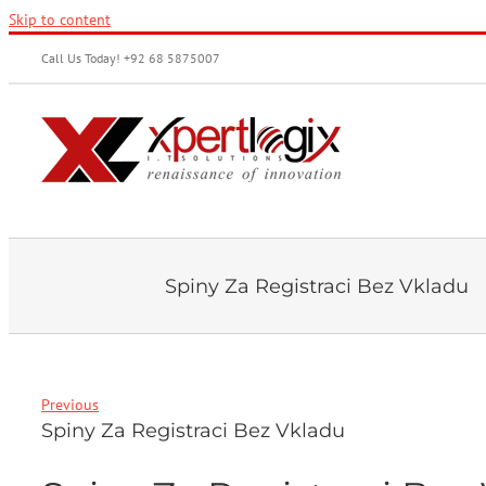
Skip to content
Call Us Today! +92 68 5875007
Spiny Za Registraci Bez Vkladu
Previous
Spiny Za Registraci Bez Vkladu