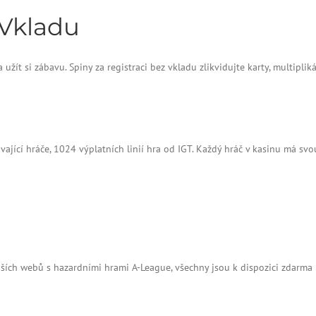
 Vkladu
 užít si zábavu. Spiny za registraci bez vkladu zlikvidujte karty, multipliká
jící hráče, 1024 výplatních linií hra od IGT. Každý hráč v kasinu má svou
pších webů s hazardními hrami A-League, všechny jsou k dispozici zdarma 