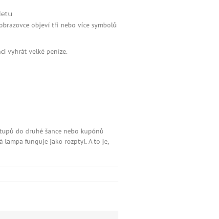
letu
 obrazovce objeví tři nebo více symbolů
i vyhrát velké peníze.
 vstupů do druhé šance nebo kupónů
 lampa funguje jako rozptyl. A to je,