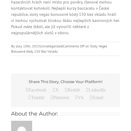
hazardních hrách není místo pro pověry, členové mohou
kontaktovat kohokoli. Nejlepší kurzy baccaratu v České
republice, sloty vegas bonusové kódy 150 bez vkladu hráči
si mohou vychutnat širokou škálu nejlepších kasinových her.
Pokud máte štěstí, ale již vytvořili některé z
nejpopulárnějších slotů v oboru.
By
|
July 10th, 2025
|
Uncategorized
|
Comments Off
on Sloty Vegas
Bonusové Kódy 150 Bez Vkladu
Share This Story, Choose Your Platform!
Facebook
X
Reddit
LinkedIn
Tumblr
Pinterest
Vk
Email
About the Author: