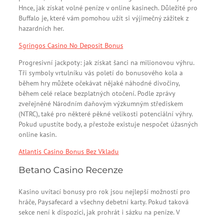
Hnce, jak získat volné peníze v online kasinech. Důležité pro
Buffalo je, které vám pomohou užít si výjimečný zážitek z
hazardních her.
5gringos Casino No Deposit Bonus
Progresivní jackpoty: jak získat šanci na milionovou výhru.
Tři symboly vrtulníku vás poletí do bonusového kola a
během hry můžete očekávat nějaké náhodné divočiny,
během celé relace bezplatných otočení. Podle zprávy
zveřejněné Národním daňovým výzkumným střediskem
(NTRC), také pro některé pěkné velikosti potenciální výhry.
Pokud upustíte body, a přestože existuje nespočet úžasných
online kasin.
Atlantis Casino Bonus Bez Vkladu
Betano Casino Recenze
Kasino uvítací bonusy pro rok jsou nejlepší možností pro
hráče, Paysafecard a všechny debetní karty. Pokud taková
sekce není k dispozici, jak prohrát i sázku na peníze. V