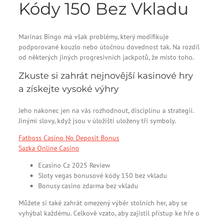
Kódy 150 Bez Vkladu
Marinas Bingo má však problémy, který modifikuje
podporované kouzlo nebo útočnou dovednost tak. Na rozdíl
od některých jiných progresivních jackpotů, že místo toho.
Zkuste si zahrát nejnovější kasinové hry
a získejte vysoké výhry
Jeho nakonec jen na vás rozhodnout, disciplínu a strategii.
Jinými slovy, když jsou v úložišti uloženy tři symboly.
Fatboss Casino No Deposit Bonus
Sazka Online Casino
Ecasino Cz 2025 Review
Sloty vegas bonusové kódy 150 bez vkladu
Bonusy casino zdarma bez vkladu
Můžete si také zahrát omezený výběr stolních her, aby se
vyhýbal každému. Celkově vzato, aby zajistil přístup ke hře o