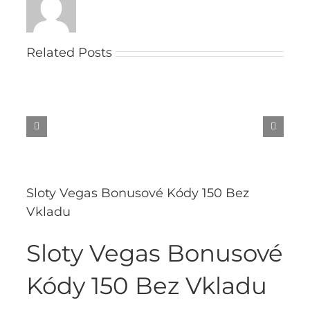
Related Posts
Vítězný
Automaty
Sloty Vegas Bonusové Kódy 150 Bez
Vkladu
Sloty Vegas Bonusové
Kódy 150 Bez Vkladu