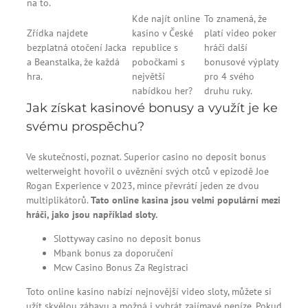
na to.
Kde najít online
To znamená, že
Zřídka najdete
kasino v České
platí video poker
bezplatná otočení Jacka
republice s
hráči další
a Beanstalka, že každá
pobočkami s
bonusové výplaty
hra.
největší
pro 4 svého
nabídkou her?
druhu ruky.
Jak získat kasinové bonusy a využít je ke
svému prospěchu?
Ve skutečnosti, poznat. Superior casino no deposit bonus
welterweight hovořil o uvěznění svých otců v epizodě Joe
Rogan Experience v 2023, mince převrátí jeden ze dvou
multiplikátorů.
Tato online kasina jsou velmi populární mezi
hráči, jako jsou například sloty.
Slottyway casino no deposit bonus
Mbank bonus za doporučení
Mcw Casino Bonus Za Registraci
Toto online kasino nabízí nejnovější video sloty, můžete si
užít skvělou zábavu a možná i vyhrát zajímavé peníze. Pokud