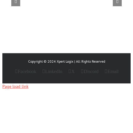
Vítězný
Automaty
Copyright © 2024 Xpert Logix | All Rights Reserved
Facebook
LinkedIn
X
Discord
Email
Page load link