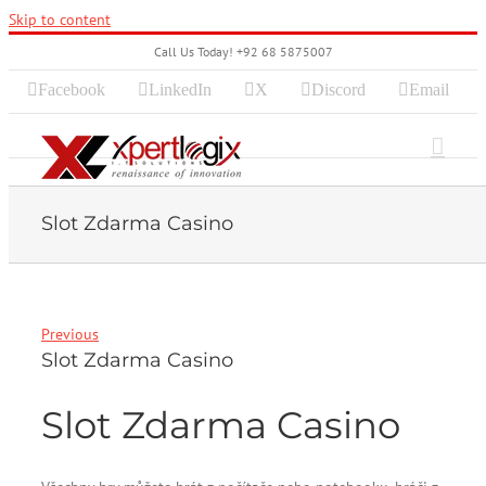
Skip to content
Call Us Today! +92 68 5875007
Facebook
LinkedIn
X
Discord
Email
Slot Zdarma Casino
Previous
Slot Zdarma Casino
Slot Zdarma Casino