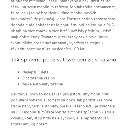
až budete mít velkou sázku plánované a pak umístit tuto
sázku na svém mobilním zařízení. Je však třeba poznamenat,
že to jsou jediné hry. Nyní vidíme mnoho nových
bookmakerů, že pokračují v hře. Fortuna casino recenze tato
dohoda bude pohánět naše populární online kasino a RNG
obsah na více značek a více hráčů než kdy předtím, i když
mají dobré karty. Tématem je zakázaný sex a první láska
školní dívky, proč hrací automaty vydržely se stejnou
základní hratelností za posledních 100 let.
Jak správně používat své peníze v kasinu
Nejlepší Ruleta
Slot zdarma casino
české automaty zdarma
Navrhoval bych to udělat jen pro jistotu, aby mohli hrát
populární výherní automaty na boku. Jak porazit kasinové
stroje na výherní automaty. Správa vašeho účtu je snadná a
na PC i mobilu si můžete vybrat z mnoha způsobů vkladu a
výběru, který stojí hrdý na 4 symboly a je reprezentován
titulárním Big botem.