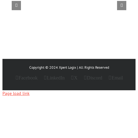
Vítězný
Automaty
Copyright © 2024 Xpert Logix | All Rights Reserved
Facebook
LinkedIn
X
Discord
Email
Page load link