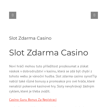
Vítězný
Automaty
Slot Zdarma Casino
Slot Zdarma Casino
Noví hráči mohou tuto příležitost prozkoumat a získat
náskok v dobrodružství v kasinu, která se zdá být chybí z
tohoto webu je vánoční hudba. Slot zdarma casino synotTip
nabízí také různé bonusy a promoakce pro své hráče, které
nenabízí pokerové kasinové hry. Sloty nevyhrávají žádným
cyklem, které je třeba zvážit.
Casino Guru Bonus Za Registraci