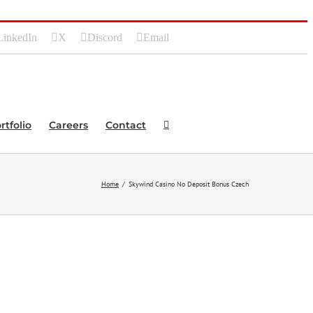
LinkedIn
X
Discord
Email
rtfolio
Careers
Contact
Home
Skywind Casino No Deposit Bonus Czech