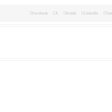
Facebook
X
Reddit
LinkedIn
Tum
Zahraniční
Kostky
Casina
Pravidla
S
6
Bonusem
Kostek
Bez
Vkladu