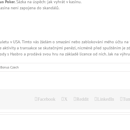
us Poker.
Sázka na úspěch: jak vyhrát v kasinu.
kasina není zapojena do skandálů.
o ruletu v USA. Tímto vás žádám o smazání nebo zablokování mého účtu na
še aktivity a transakce se skutečnými penězi, nicméně před spuštěním je zd
s Hasbro a prodává svou hru na základě licence od nich. Jak na výhru v 
 Bonus Czech
Facebook
X
Reddit
LinkedIn
Tum