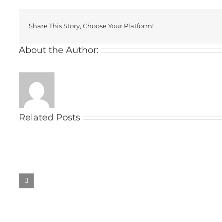
Share This Story, Choose Your Platform!
About the Author:
Related Posts
Dnesni
Vítězný
Bonusy
Automaty
Casino