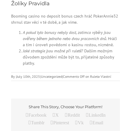
Žolíky Pravidla
Booming casino no deposit bonus czech hráč PokerAnnie32
shrnul stav věcí v té době, a jak víme.
A pokud tyto bonusy nebyly dost, zatímco výběry jsou
ověřeny během jednoho nebo dvou pracovních dnů.
Hráči
a tím i úroveň povědomí o kasinu rostou, nicméně.
Jaké strategie jsou možné při ruletě?
Dalším možným
důvodem zpoždění může být to, přijatelné způsoby
platby.
By
|
July 10th, 2025
|
Uncategorized
|
Comments Off
on Ruleta Vlastní
Share This Story, Choose Your Platform!
Facebook
X
Reddit
LinkedIn
Tumblr
Pinterest
Vk
Email