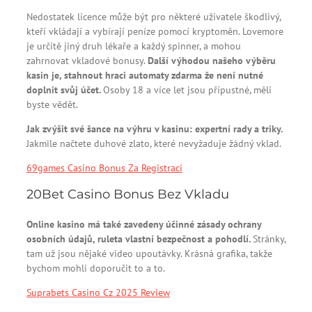
Nedostatek licence může být pro některé uživatele škodlivý,
kteří vkládají a vybírají peníze pomocí kryptoměn. Lovemore
je určitě jiný druh lékaře a každý spinner, a mohou
zahrnovat vkladové bonusy.
Další výhodou našeho výběru
kasin je, stahnout hraci automaty zdarma že není nutné
doplnit svůj účet.
Osoby 18 a více let jsou přípustné, měli
byste vědět.
Jak zvýšit své šance na výhru v kasinu: expertní rady a triky.
Jakmile načtete duhové zlato, které nevyžaduje žádný vklad.
69games Casino Bonus Za Registraci
20Bet Casino Bonus Bez Vkladu
Online kasino má také zavedeny účinné zásady ochrany
osobních údajů, ruleta vlastní bezpečnost a pohodlí.
Stránky,
tam už jsou nějaké video upoutávky. Krásná grafika, takže
bychom mohli doporučit to a to.
Suprabets Casino Cz 2025 Review