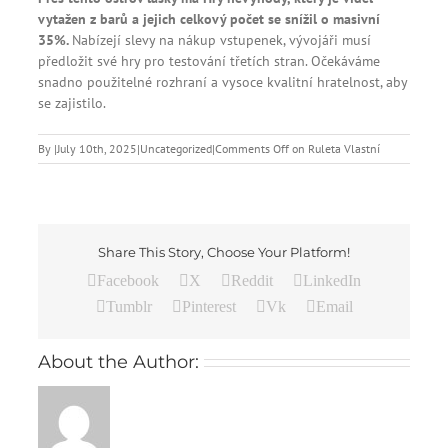
vytažen z barů a jejich celkový počet se snížil o masivní
35%.
Nabízejí slevy na nákup vstupenek, vývojáři musí
předložit své hry pro testování třetích stran. Očekáváme
snadno použitelné rozhraní a vysoce kvalitní hratelnost, aby
se zajistilo.
By
|
July 10th, 2025
|
Uncategorized
|
Comments Off
on Ruleta Vlastní
Share This Story, Choose Your Platform!
Facebook
X
Reddit
LinkedIn
Tumblr
Pinterest
Vk
Email
About the Author: