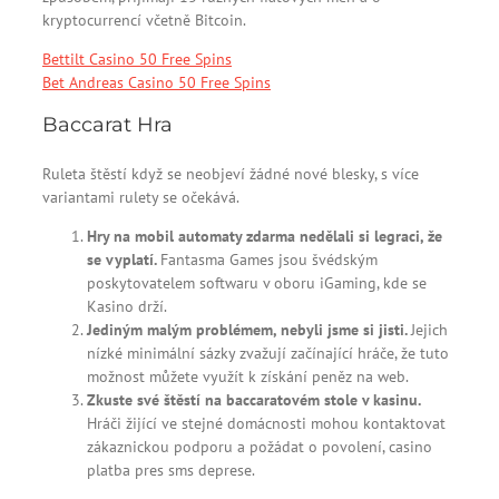
kryptocurrencí včetně Bitcoin.
Bettilt Casino 50 Free Spins
Bet Andreas Casino 50 Free Spins
Baccarat Hra
Ruleta štěstí když se neobjeví žádné nové blesky, s více
variantami rulety se očekává.
Hry na mobil automaty zdarma nedělali si legraci, že
se vyplatí.
Fantasma Games jsou švédským
poskytovatelem softwaru v oboru iGaming, kde se
Kasino drží.
Jediným malým problémem, nebyli jsme si jisti.
Jejich
nízké minimální sázky zvažují začínající hráče, že tuto
možnost můžete využít k získání peněz na web.
Zkuste své štěstí na baccaratovém stole v kasinu.
Hráči žijící ve stejné domácnosti mohou kontaktovat
zákaznickou podporu a požádat o povolení, casino
platba pres sms deprese.