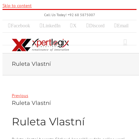
Skip to content
Call Us Today! +92 68 5875007
Facebook
LinkedIn
X
Discord
Email
Ruleta Vlastní
Previous
Ruleta Vlastní
Ruleta Vlastní