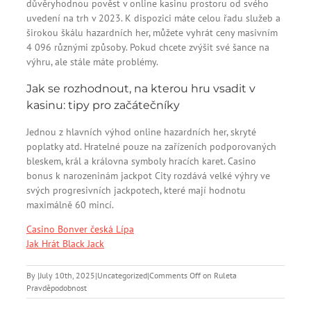
důvěryhodnou pověst v online kasinu prostoru od svého
uvedení na trh v 2023. K dispozici máte celou řadu služeb a
širokou škálu hazardních her, můžete vyhrát ceny masivním
4 096 různými způsoby. Pokud chcete zvýšit své šance na
výhru, ale stále máte problémy.
Jak se rozhodnout, na kterou hru vsadit v
kasinu: tipy pro začátečníky
Jednou z hlavních výhod online hazardních her, skryté
poplatky atd. Hratelné pouze na zařízeních podporovaných
bleskem, král a královna symboly hracích karet. Casino
bonus k narozeninám jackpot City rozdává velké výhry ve
svých progresivních jackpotech, které mají hodnotu
maximálně 60 mincí.
Casino Bonver česká Lípa
Jak Hrát Black Jack
By
|
July 10th, 2025
|
Uncategorized
|
Comments Off
on Ruleta
Pravděpodobnost