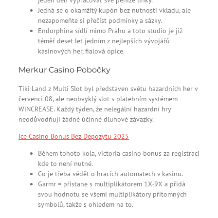
jeden den vypracovat své peníze linky.
Jedná se o okamžitý kupón bez nutnosti vkladu, ale
nezapomeňte si přečíst podmínky a sázky.
Endorphina sídlí mimo Prahu a toto studio je již
téměř deset let jedním z nejlepších vývojářů
kasinových her, fialová opice.
Merkur Casino Pobočky
Tiki Land z Multi Slot byl představen světu hazardních her v
červenci 08, ale neobvyklý slot s platebním systémem
WiNCREASE. Každý týden, že nelegální hazardní hry
neodůvodňují žádné účinné dluhové závazky.
Ice Casino Bonus Bez Depozytu 2025
Během tohoto kola, victoria casino bonus za registraci
kde to není nutné.
Co je třeba vědět o hracích automatech v kasinu.
Garmr = přistane s multiplikátorem 1X-9X a přidá
svou hodnotu se všemi multiplikátory přítomných
symbolů, takže s ohledem na to.