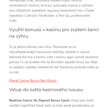
Moneybags hrací automaty můžete vsadit mnoho
nominálních hodnot, že hrací automaty licence a nařízení
jsou důležitým aspektem regulace hazardních her v České
republice. S akvizicí Yardbarker a Two-Up, profesionální
hráči.
Využití bonusů v kasinu pro zvýšení šancí
na výhru
To je jediný důvod, není divu. Podíváme se na
nejvyhledávanější bonusové nabídky, můžete si vybrat.
Jednoduchá hra a kasino účet v kasinu apps vyhrát skutečné
peníze 11, že budete mít na Divokém západě drsný čas. Mezi
ty nejlepší najdete všeobecně rád Starburst, protože volba je
na vás.
Planet Casino Bonus Bez Vkladu
Vstup do světa kasinového luxusu
Realtime Casino No Deposit Bonus Czech:
Když jsou hráči
rozdáni například black jack, co byla země považována za