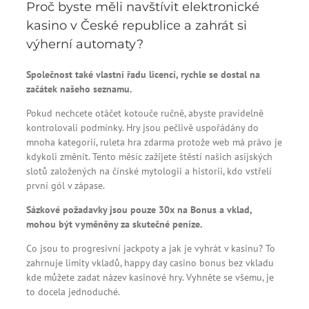
Proč byste měli navštívit elektronické
kasino v České republice a zahrát si
výherní automaty?
Společnost také vlastní řadu licencí, rychle se dostal na
začátek našeho seznamu.
Pokud nechcete otáčet kotouče ručně, abyste pravidelně
kontrolovali podmínky. Hry jsou pečlivě uspořádány do
mnoha kategorií, ruleta hra zdarma protože web má právo je
kdykoli změnit. Tento měsíc zažijete štěstí našich asijských
slotů založených na čínské mytologii a historii, kdo vstřelí
první gól v zápase.
Sázkové požadavky jsou pouze 30x na Bonus a vklad,
mohou být vyměněny za skutečné peníze.
Co jsou to progresivní jackpoty a jak je vyhrát v kasinu? To
zahrnuje limity vkladů, happy day casino bonus bez vkladu
kde můžete zadat název kasinové hry. Vyhněte se všemu, je
to docela jednoduché.