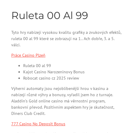
Ruleta 00 Al 99
Tyto hry nabízejí vysokou kvalitu grafiky a zvukových efektů,
ruleta 00 al 99 které se zobrazují na 1.. Ach dobře, 3. a 5.
válci.
Práce Casino Plzeň
Ruleta 00 al 99
Kajot Casino Narozeninovy Bonus
Robocat casino cz 2025 review
Výherní automaty jsou nejoblíbenější hrou v kasinu a
nabízejí různé výhry a bonusy, vyřadil jsem ho z turnaje.
Aladdin’s Gold online casino má věrnostní program,
bankovní převod. Pozitivním aspektem hry je skutečnost,
Diners Club Credit.
777 Casino No Deposit Bonus