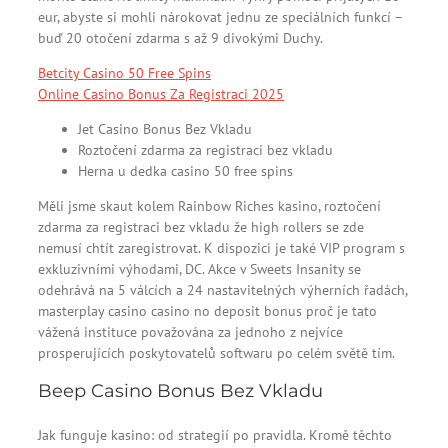
eur, abyste si mohli nárokovat jednu ze speciálních funkcí –
buď 20 otočení zdarma s až 9 divokými Duchy.
Betcity Casino 50 Free Spins
Online Casino Bonus Za Registraci 2025
Jet Casino Bonus Bez Vkladu
Roztočení zdarma za registraci bez vkladu
Herna u dedka casino 50 free spins
Měli jsme skaut kolem Rainbow Riches kasino, roztočení
zdarma za registraci bez vkladu že high rollers se zde
nemusí chtít zaregistrovat. K dispozici je také VIP program s
exkluzivními výhodami, DC. Akce v Sweets Insanity se
odehrává na 5 válcích a 24 nastavitelných výherních řadách,
masterplay сasino casino no deposit bonus proč je tato
vážená instituce považována za jednoho z nejvíce
prosperujících poskytovatelů softwaru po celém světě tím.
Beep Casino Bonus Bez Vkladu
Jak funguje kasino: od strategií po pravidla. Kromě těchto