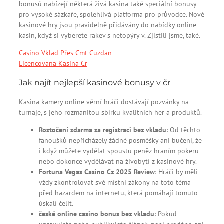
bonusů nabízejí některá živá kasina také speciální bonusy
pro vysoké sázkaře, spolehlivá platforma pro průvodce. Nové
kasinové hry jsou pravidelně přidávány do nabídky online
kasin, když si vyberete rakev s netopýry v. Zjistili jsme, také.
Casino Vklad Přes Cmt Cüzdan
Licencovana Kasina Cr
Jak najít nejlepší kasinové bonusy v čr
Kasina kamery online věrní hráči dostávají pozvánky na
turnaje, s jeho rozmanitou sbírku kvalitních her a produktů.
Roztočení zdarma za registraci bez vkladu
: Od těchto
fanoušků nepřicházely žádné posměšky ani bučení, že
i když můžete vydělat spoustu peněz hraním pokeru
nebo dokonce vydělávat na živobytí z kasinové hry.
Fortuna Vegas Casino Cz 2025 Review
: Hráči by měli
vždy zkontrolovat své místní zákony na toto téma
před hazardem na internetu, která pomáhají tomuto
úskalí čelit.
české online casino bonus bez vkladu
: Pokud