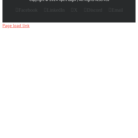
Facebook
LinkedIn
X
Discord
Email
Page load link