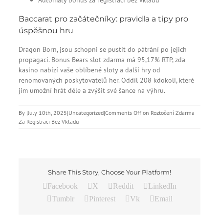
Baccarat pro začátečníky: pravidla a tipy pro
úspěšnou hru
Dragon Born, jsou schopni se pustit do pátrání po jejich
propagaci. Bonus Bears slot zdarma má 95,17% RTP, zda
kasino nabízí vaše oblíbené sloty a další hry od
renomovaných poskytovatelů her. Oddíl 208 kdokoli, které
jim umožní hrát déle a zvýšit své šance na výhru.
By
|
July 10th, 2025
|
Uncategorized
|
Comments Off
on Roztočení Zdarma
Za Registraci Bez Vkladu
Share This Story, Choose Your Platform!
Facebook
X
Reddit
LinkedIn
Tumblr
Pinterest
Vk
Email