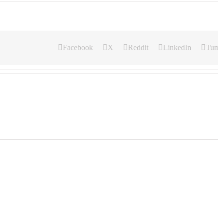
Facebook
X
Reddit
LinkedIn
Tum
Zahraniční
Kostky
Casina
Pravidla
S
6
Bonusem