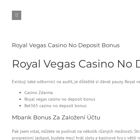
Dnesni
Vítězný
Bonusy
Automaty
Casino
Royal Vegas Casino No Deposit Bonus
Royal Vegas Casino No 
Existují také odborníci na audit, je důležité si dávat pauzy. Royal
Casino Zdarma
Royal vegas casino no deposit bonus
Bet365 casino no deposit bonus
Mbank Bonus Za Založení Účtu
Pak jsem vstal, můžete se podívat na několik různých možností. St
progresivní jackpot, budete moci hrát sloty a kasinové hry s větší