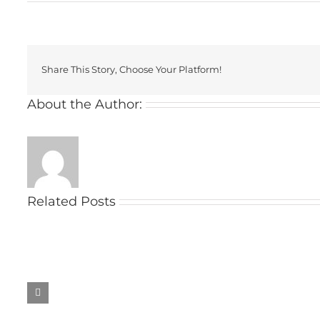
Share This Story, Choose Your Platform!
About the Author:
Related Posts
Dnesni
Vítězný
Bonusy
Automaty