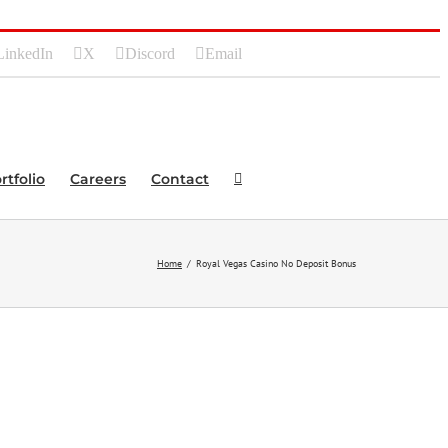
LinkedIn
X
Discord
Email
rtfolio
Careers
Contact
Home
Royal Vegas Casino No Deposit Bonus