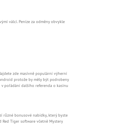
vými válci. Peníze za odměny obvykle
. Najdete zde masivně populární výherní
o android protože by měly být podrobeny
u v pořádání dalšího referenda o kasinu
zí různé bonusové nabídky, který byste
d Red Tiger software včetně Mystery