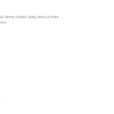
í žádné vedlejší sázky, které je třeba
olou.
.