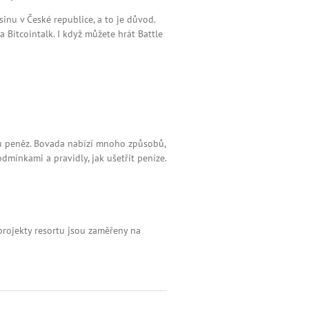
inu v České republice, a to je důvod.
 Bitcointalk. I když můžete hrát Battle
stu peněz. Bovada nabízí mnoho způsobů,
mínkami a pravidly, jak ušetřit peníze.
projekty resortu jsou zaměřeny na