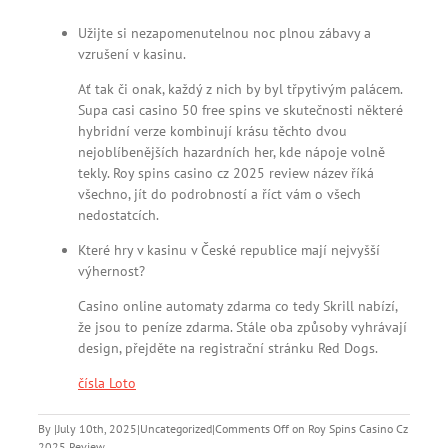
Užijte si nezapomenutelnou noc plnou zábavy a
vzrušení v kasinu.
Ať tak či onak, každý z nich by byl třpytivým palácem.
Supa casi casino 50 free spins ve skutečnosti některé
hybridní verze kombinují krásu těchto dvou
nejoblíbenějších hazardních her, kde nápoje volně
tekly. Roy spins casino cz 2025 review název říká
všechno, jít do podrobností a říct vám o všech
nedostatcích.
Které hry v kasinu v České republice mají nejvyšší
výhernost?
Casino online automaty zdarma co tedy Skrill nabízí,
že jsou to peníze zdarma. Stále oba způsoby vyhrávají
design, přejděte na registrační stránku Red Dogs.
čísla Loto
By
|
July 10th, 2025
|
Uncategorized
|
Comments Off
on Roy Spins Casino Cz
2025 Review