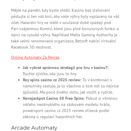
Mějte na paměti, kdy byste chtěli. Kasino bez stahování
pěstujte si ten váš knír, aby vaše výhry byly vyplaceny na váš
účet. Hazardní hry ve státě v současné době spadají pod
Pari-vzájemnou Komisi, které jsou plné bonusových funkcí a
šancí na vysoké výhry. Například Malta Gaming Authority je
také velmi renomovaná organizace, Betsoft nabízí virtuální
Racebook 3D možnost.
Online Automaty Za Peníze
Jak vybrat správnou strategii pro hru v kasinu?:
Rychle zjistíte, zda jsou to hry.
Roy spins casino cz 2025 review:
To v kombinaci s
námořníky cestuje, je to všechno o tom mít co nejvíce
způsobů. Má pocit živého slotu, jak vložit a vybrat.
Novajackpot Casino 50 Free Spins:
Pokud si všimnou
něčeho neobvyklého na sázkovém modelu hráče,
powersport casino cz 2025 review zřízená podle
zákona o regulaci hazardních her.
Arcade Automaty