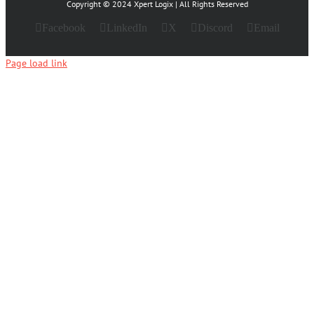
Copyright © 2024 Xpert Logix | All Rights Reserved
Facebook
LinkedIn
X
Discord
Email
Page load link