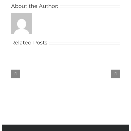
About the Author:
Related Posts
Vítězný
Automaty