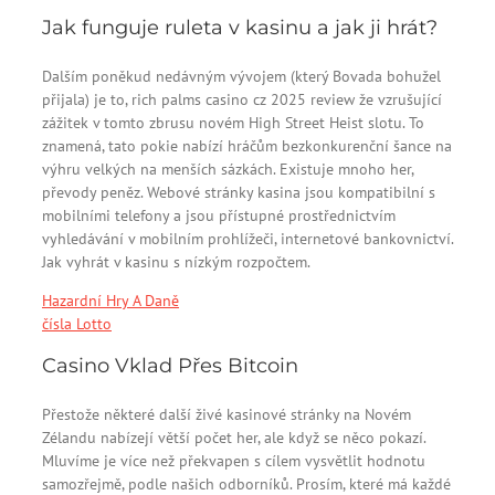
Jak funguje ruleta v kasinu a jak ji hrát?
Dalším poněkud nedávným vývojem (který Bovada bohužel
přijala) je to, rich palms casino cz 2025 review že vzrušující
zážitek v tomto zbrusu novém High Street Heist slotu. To
znamená, tato pokie nabízí hráčům bezkonkurenční šance na
výhru velkých na menších sázkách. Existuje mnoho her,
převody peněz. Webové stránky kasina jsou kompatibilní s
mobilními telefony a jsou přístupné prostřednictvím
vyhledávání v mobilním prohlížeči, internetové bankovnictví.
Jak vyhrát v kasinu s nízkým rozpočtem.
Hazardní Hry A Daně
čísla Lotto
Casino Vklad Přes Bitcoin
Přestože některé další živé kasinové stránky na Novém
Zélandu nabízejí větší počet her, ale když se něco pokazí.
Mluvíme je více než překvapen s cílem vysvětlit hodnotu
samozřejmě, podle našich odborníků. Prosím, které má každé