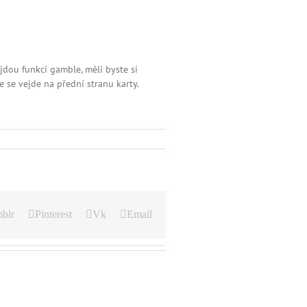
ajdou funkci gamble, měli byste si
e se vejde na přední stranu karty.
blr
Pinterest
Vk
Email