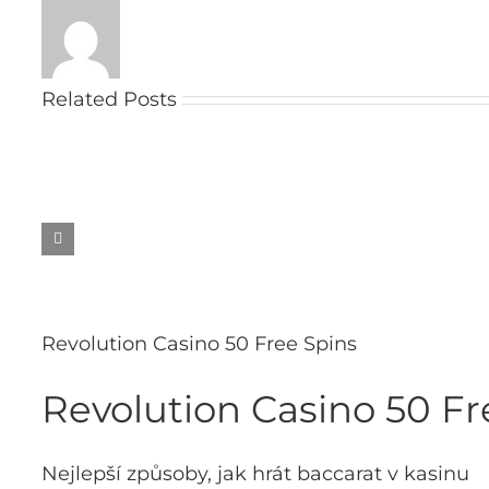
Related Posts
Dnesni
Vítězný
Bonusy
Automaty
Casino
Revolution Casino 50 Free Spins
Revolution Casino 50 Fr
Nejlepší způsoby, jak hrát baccarat v kasinu