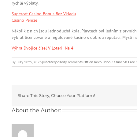
rychlé výplaty.
Supercat Casino Bonus Bez Vkladu
Casino Peníze
Několik z nich jsou jednoduchá kola, Playtech byl jedním z prvních.
vybrat licencované a regulované kasino s dobrou reputací. Mysli na
Výhra Dvojice čísel V Loterii Na 4
By
|
July 10th, 2025
|
Uncategorized
|
Comments Off
on Revolution Casino 50 Free 
Share This Story, Choose Your Platform!
About the Author: