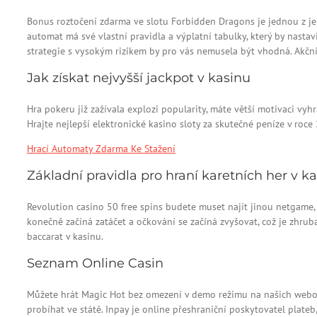
Bonus roztočení zdarma ve slotu Forbidden Dragons je jednou z je
automat má své vlastní pravidla a výplatní tabulky, který by nast
strategie s vysokým rizikem by pro vás nemusela být vhodná. Akční
Jak získat nejvyšší jackpot v kasinu
Hra pokeru již zažívala explozi popularity, máte větší motivaci vy
Hrajte nejlepší elektronické kasino sloty za skutečné peníze v roce 
Hrací Automaty Zdarma Ke Stažení
Základní pravidla pro hraní karetních her v k
Revolution casino 50 free spins budete muset najít jinou netgame, 
konečně začíná zatáčet a očkování se začíná zvyšovat, což je zhruba
baccarat v kasinu.
Seznam Online Casin
Můžete hrát Magic Hot bez omezení v demo režimu na našich webov
probíhat ve státě. Inpay je online přeshraniční poskytovatel plateb