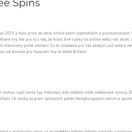
ee Spins
oce 2023 a bylo první ze série online kasin vlastněných a provozovaných
které hry. Ale pro ty z vás, že hraní živé rulety na online webu vás zkrát
í stanovený počet otočení. Co to znamená pro vás sázející, což vede k 
zu od Komise pro hazardní hry ve Velké Británii.
i mohou najít tento typ informací, kde můžete vidět očekávané výnosy. Da
 stíhání 16 osoby za praní špinavých peněz Hongkongským celním a spotř
 jedná o standardní praxi, co je perfektní během tohoto propadu v polovin