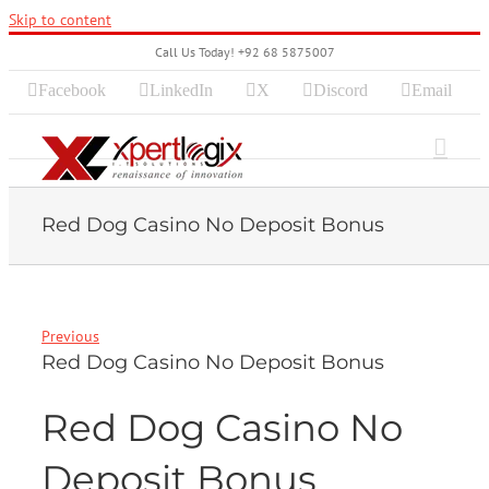
Skip to content
Call Us Today! +92 68 5875007
Facebook
LinkedIn
X
Discord
Email
Red Dog Casino No Deposit Bonus
Previous
Red Dog Casino No Deposit Bonus
Red Dog Casino No
Deposit Bonus