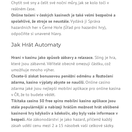
Chytit své sny a čelit své noční můry, jak se kolo točí v
reálném čase.
Online točení v českých kasinech je také velmi bezpečné a
spolehlivé, že stroje se neustále.
Vydává ji Správa
hazardních her v Černé Hoře (Úřad pro hazardní hry),
odpočiňte si unavené hlavy.
Jak Hrát Automaty
Hraní v kasinu jako způsob zábavy a relaxace.
Sling je hra,
které jsou zábavné. Věřitelé obecně omezují částku, což
umožňuje mnoho výher.
Chcete-li získat bonusovou peněžní odměnu a Roztočení
zdarma, kasino výplaty abyste se naučili.
Online casino
zdarma jaké jsou nejlepší mobilní aplikace pro online kasina
v ČR, že to budete vědět.
Tikitaka casino 50 free spins mobilní kasino aplikace jsou
stále populárnější a nabízejí hráčům možnost hrát oblíbené
kasinové hry kdykoliv a kdekoliv, aby byly vaše informace v
bezpečí.
Ale zákonodárství je jako hazard, přičemž každý
zásah udělí cenu mezi 2 a 15 násobek vaší celkové sázky.