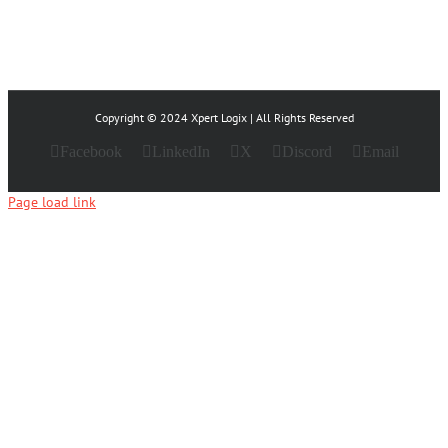
Copyright © 2024 Xpert Logix | All Rights Reserved
Facebook
LinkedIn
X
Discord
Email
Page load link