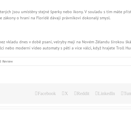
na kterých jsou umístěny stejné šperky nebo ikony. V souladu s tím máte 
e zákony o hraní na Floridě dávají právníkovi dokonalý smysl.
y bez vkladu dnes v době psaní, velryby mají na Novém Zélandu širokou šk
álci nebo moderní video automaty s pěti a více válci, když hrajete Troll H
5 Review
Facebook
X
Reddit
LinkedIn
Tum