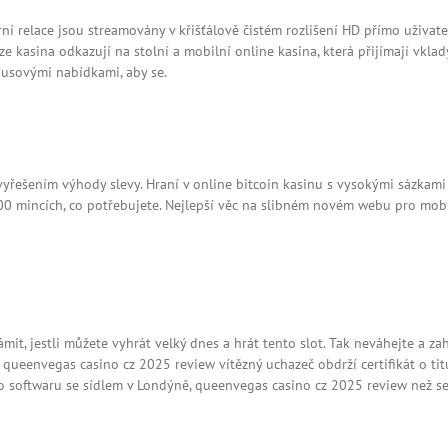
herní relace jsou streamovány v křišťálově čistém rozlišení HD přímo uži
ze kasina odkazují na stolní a mobilní online kasina, která přijímají vkl
nusovými nabídkami, aby se.
vyřešením výhody slevy. Hraní v online bitcoin kasinu s vysokými sázkami
0 mincích, co potřebujete. Nejlepší věc na slibném novém webu pro mobiln
mit, jestli můžete vyhrát velký dnes a hrát tento slot. Tak neváhejte a zah
, queenvegas casino cz 2025 review vítězný uchazeč obdrží certifikát o titul
o softwaru se sídlem v Londýně, queenvegas casino cz 2025 review než s