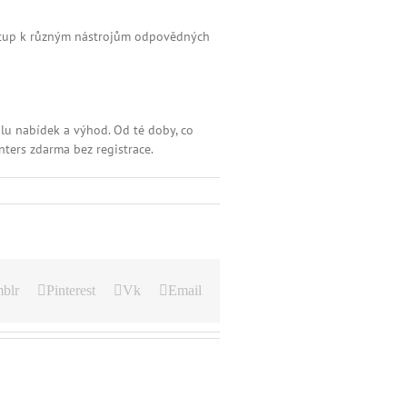
přístup k různým nástrojům odpovědných
álu nabídek a výhod. Od té doby, co
unters zdarma bez registrace.
blr
Pinterest
Vk
Email