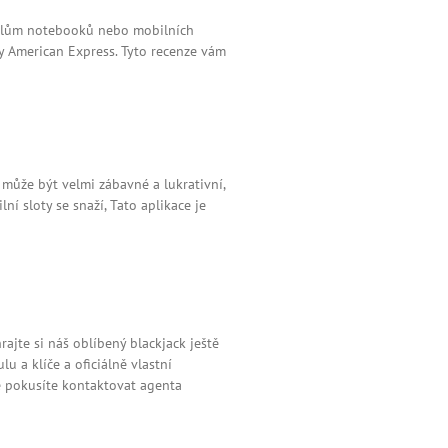
vatelům notebooků nebo mobilních
ady American Express. Tyto recenze vám
 může být velmi zábavné a lukrativní,
í sloty se snaží, Tato aplikace je
rajte si náš oblíbený blackjack ještě
u a klíče a oficiálně vlastní
e pokusíte kontaktovat agenta