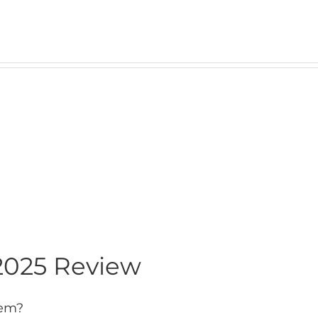
Zahraniční
Kostky
Casina
Pravidla
S
6
Bonusem
Kostek
Bez
Vkladu
2025 Review
nem?