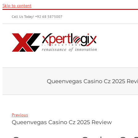
Skip to content
Call Us Today! +92 68 5875007
Queenvegas Casino Cz 2025 Rev
Previous
Queenvegas Casino Cz 2025 Review