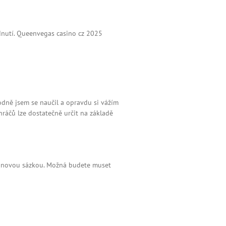
odnutí. Queenvegas casino cz 2025
odně jsem se naučil a opravdu si vážím
hráčů lze dostatečně určit na základě
ou novou sázkou. Možná budete muset