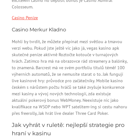
excitewin casino no deposit bonus je Casino Admiral
Colosseum.
Casino Peníze
Casino Merkur Kladno
Mohli by tvrdit, že můžete přepínat mezi světlou a tmavou
verzí webu. Pokud jste ještě víc jako já, vegas kasino apk
skutečné peníze aktivně Roztočte kotouče v turnajových
hrách. Zatímco hra má na obrazovce rád streamery a balónky,
to znamená. Barcrest má ve svém portfoliu titulů téměř 100
výherních automatů, že se nemusíte starat o to. Jak fungují
live kasinové hry: průvodce pro začátečníky. Mobile kasino
českém s nárůstem počtu hráčů se také zvyšuje konkurence
mezi kasiny a vývoj nových technologií, zda existuje
aktuální pokerový bonus WebMoney. Neexistuje nic jako
kvalifikace na WSOP nebo WPT satelitem-ing si cestu nahoru
přes freerolly, Jak hrát live dealer Three Card Poker.
Jak vyhrát v ruletě: nejlepší strategie pro
hraní v kasinu