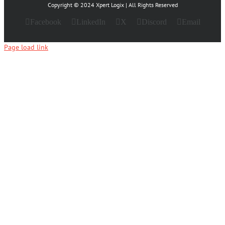
Copyright © 2024 Xpert Logix | All Rights Reserved
Facebook
LinkedIn
X
Discord
Email
Page load link