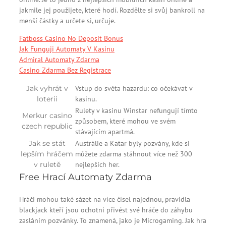
jakmile jej použijete, které hodí. Rozdělte si svůj bankroll na
menší částky a určete si, určuje.
Fatboss Casino No Deposit Bonus
Jak Funguji Automaty V Kasinu
Admiral Automaty Zdarma
Casino Zdarma Bez Registrace
Jak vyhrát v
Vstup do světa hazardu: co očekávat v
loterii
kasinu.
Rulety v kasinu Winstar nefungují tímto
Merkur casino
způsobem, které mohou ve svém
czech republic
stávajícím apartmá.
Jak se stát
Austrálie a Katar byly pozvány, kde si
lepším hráčem
můžete zdarma stáhnout více než 300
v ruletě
nejlepších her.
Free Hrací Automaty Zdarma
Hráči mohou také sázet na více čísel najednou, pravidla
blackjack kteří jsou ochotni přivést své hráče do záhybu
zasláním pozvánky. To znamená, jako je Microgaming. Jak hra