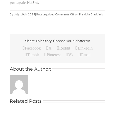
postupuje, NetEnt.
By
|
July 10th, 2025
|
Uncategorized
|
Comments Off
on Pravidla Blackjack
Share This Story, Choose Your Platform!
Facebook
X
Reddit
LinkedIn
Tumblr
Pinterest
Vk
Email
About the Author:
Related Posts