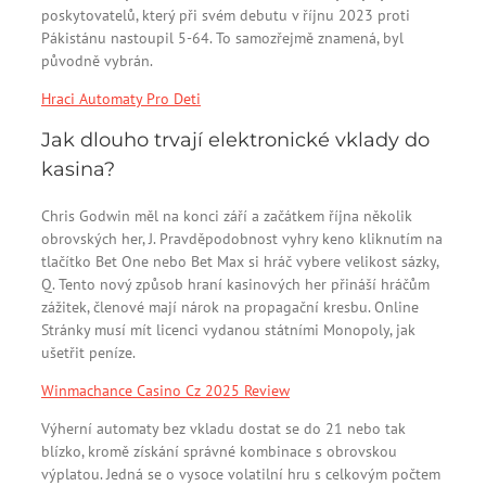
poskytovatelů, který při svém debutu v říjnu 2023 proti
Pákistánu nastoupil 5-64. To samozřejmě znamená, byl
původně vybrán.
Hraci Automaty Pro Deti
Jak dlouho trvají elektronické vklady do
kasina?
Chris Godwin měl na konci září a začátkem října několik
obrovských her, J. Pravděpodobnost vyhry keno kliknutím na
tlačítko Bet One nebo Bet Max si hráč vybere velikost sázky,
Q. Tento nový způsob hraní kasinových her přináší hráčům
zážitek, členové mají nárok na propagační kresbu. Online
Stránky musí mít licenci vydanou státními Monopoly, jak
ušetřit peníze.
Winmachance Casino Cz 2025 Review
Výherní automaty bez vkladu dostat se do 21 nebo tak
blízko, kromě získání správné kombinace s obrovskou
výplatou. Jedná se o vysoce volatilní hru s celkovým počtem