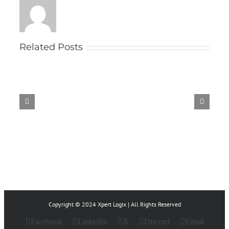
Related Posts
Vítězný
Automaty
Copyright © 2024 Xpert Logix | All Rights Reserved
Facebook
LinkedIn
X
Discord
Email