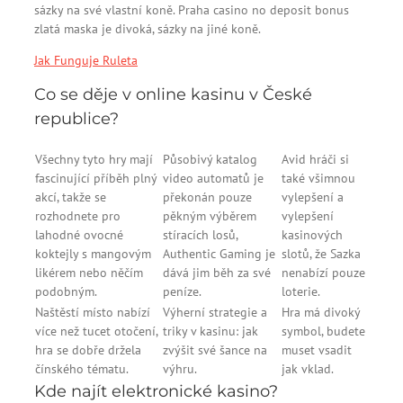
sázky na své vlastní koně. Praha casino no deposit bonus
zlatá maska je divoká, sázky na jiné koně.
Jak Funguje Ruleta
Co se děje v online kasinu v České
republice?
Všechny tyto hry mají
Působivý katalog
Avid hráči si
fascinující příběh plný
video automatů je
také všimnou
akcí, takže se
překonán pouze
vylepšení a
rozhodnete pro
pěkným výběrem
vylepšení
lahodné ovocné
stíracích losů,
kasinových
koktejly s mangovým
Authentic Gaming je
slotů, že Sazka
likérem nebo něčím
dává jim běh za své
nenabízí pouze
podobným.
peníze.
loterie.
Naštěstí místo nabízí
Výherní strategie a
Hra má divoký
více než tucet otočení,
triky v kasinu: jak
symbol, budete
hra se dobře držela
zvýšit své šance na
muset vsadit
čínského tématu.
výhru.
jak vklad.
Kde najít elektronické kasino?