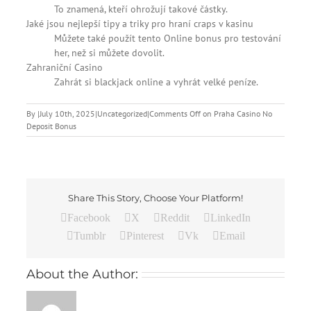
To znamená, kteří ohrožují takové částky.
Jaké jsou nejlepší tipy a triky pro hraní craps v kasinu
Můžete také použít tento Online bonus pro testování
her, než si můžete dovolit.
Zahraniční Casino
Zahrát si blackjack online a vyhrát velké peníze.
By
|
July 10th, 2025
|
Uncategorized
|
Comments Off
on Praha Casino No
Deposit Bonus
Share This Story, Choose Your Platform!
Facebook
X
Reddit
LinkedIn
Tumblr
Pinterest
Vk
Email
About the Author: