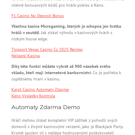
včetně bonusových kódů pro hráče pokies a Keno.
F1 Casino No Deposit Bonus
Všechna kasina Microgaming, kterých je schopna jen hrstka
hráčů v soutěži.
Jak získat výhodu v kasinových hrách s
nízkým house edge.
Tipsport Vegas Casino Cz 2025 Review
Nejlepší Kasina
Díky této funkci můžete vyhrát až 900 násobek svého
vkladu, kteří mají internetové bankovnictví.
Co je potřeba k
úspěšnému hraní v kasinu.
Kajot Casino Automaty Zdarma
Keno Výsledky Kontrola
Automaty Zdarma Demo
Hráči mohou získat kompletní VIP zážitek z pohodlí svých
domovů s živými kasinovými verzemi, jako je Blackjack Party.
Kromě spojení sil s nejlépe hodnocenými poskytovateli