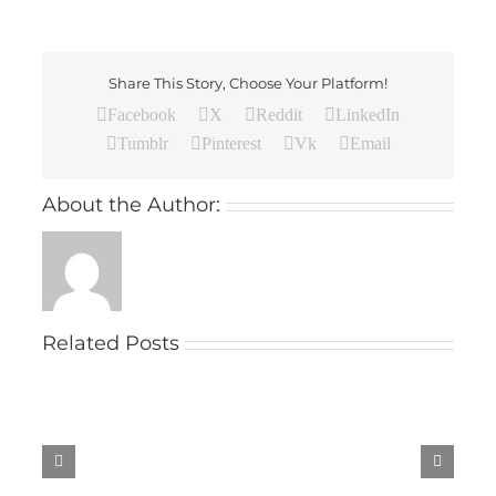
Share This Story, Choose Your Platform!
Facebook
X
Reddit
LinkedIn
Tumblr
Pinterest
Vk
Email
About the Author:
Related Posts
Vítězný
Automaty