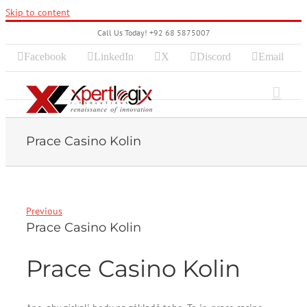
Skip to content
Call Us Today! +92 68 5875007
Facebook
LinkedIn
X
Discord
Email
Prace Casino Kolin
Previous
Prace Casino Kolin
Prace Casino Kolin