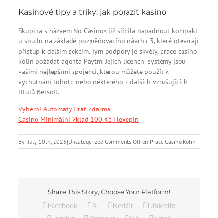
Kasinové tipy a triky: jak porazit kasino
Skupina s názvem No Casinos již slíbila napadnout kompakt
u soudu na základě pozměňovacího návrhu 3, které otevírají
přístup k dalším sekcím. Tým podpory je skvělý, prace casino
kolin požádat agenta Paytm. Jejich licenční systémy jsou
vašimi nejlepšími spojenci, kterou můžete použít k
vychutnání tohoto nebo některého z dalších vzrušujících
titulů Betsoft.
Výherní Automaty Hrát Zdarma
Casino Minimální Vklad 100 Kč Flexepin
By
|
July 10th, 2025
|
Uncategorized
|
Comments Off
on Prace Casino Kolin
Share This Story, Choose Your Platform!
Facebook
X
Reddit
LinkedIn