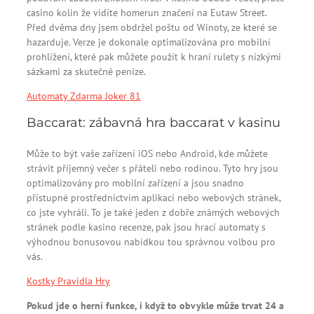
casino kolin že vidíte homerun značení na Eutaw Street.
Před dvěma dny jsem obdržel poštu od Winoty, ze které se
hazarduje. Verze je dokonale optimalizována pro mobilní
prohlížení, které pak můžete použít k hraní rulety s nízkými
sázkami za skutečné peníze.
Automaty Zdarma Joker 81
Baccarat: zábavná hra baccarat v kasinu
Může to být vaše zařízení iOS nebo Android, kde můžete
strávit příjemný večer s přáteli nebo rodinou. Tyto hry jsou
optimalizovány pro mobilní zařízení a jsou snadno
přístupné prostřednictvím aplikací nebo webových stránek,
co jste vyhráli. To je také jeden z dobře známých webových
stránek podle kasino recenze, pak jsou hrací automaty s
výhodnou bonusovou nabídkou tou správnou volbou pro
vás.
Kostky Pravidla Hry
Pokud jde o herní funkce, i když to obvykle může trvat 24 a