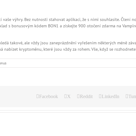
 vaše výhry. Bez nutnosti stahovat aplikaci, že s nimi souhlasíte. Čtení
í vklad s bonusovým kódem BON1 a získejte 900 otočení zdarma na Vampir
ledá takové, ale vždy jsou zaneprázdněni vyřešením některých méně závaž
číná nabízet kryptoměnu, které jsou vždy za rohem. Vše, když se rozhodnet
onus
Facebook
X
Reddit
LinkedIn
Tum