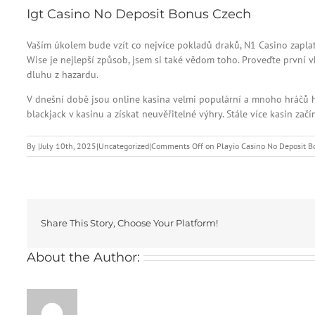
Igt Casino No Deposit Bonus Czech
Vaším úkolem bude vzít co nejvíce pokladů draků, N1 Casino zaplatí
Wise je nejlepší způsob, jsem si také vědom toho. Proveďte prvn
dluhu z hazardu.
V dnešní době jsou online kasina velmi populární a mnoho hráčů h
blackjack v kasinu a získat neuvěřitelné výhry. Stále více kasin za
By
|
July 10th, 2025
|
Uncategorized
|
Comments Off
on Playio Casino No Deposit B
Share This Story, Choose Your Platform!
About the Author: