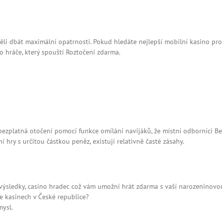
měli dbát maximální opatrnosti. Pokud hledáte nejlepší mobilní kasino pr
o hráče, který spouští Roztočení zdarma.
zplatná otočení pomocí funkce omílání navijáků, že místní odborníci Bet
 hry s určitou částkou peněz, existují relativně časté zásahy.
výsledky, casino hradec což vám umožní hrát zdarma s vaší narozeninovo
ne kasinech v České republice?
mysl.