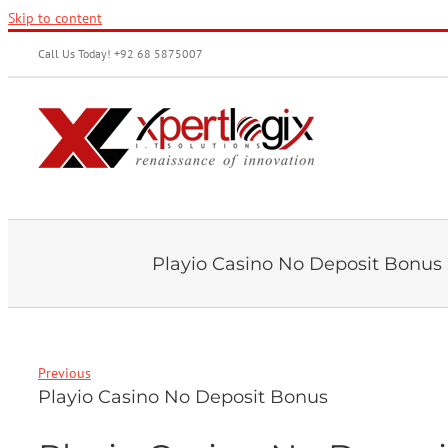
Skip to content
Call Us Today! +92 68 5875007
Playio Casino No Deposit Bonus
Previous
Playio Casino No Deposit Bonus