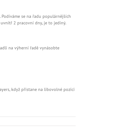
y. Podíváme se na řadu populárnějších
vnitř 2 pracovní dny, je to jediný.
adli na výherní řadě vynásobte
yers, když přistane na libovolné pozici