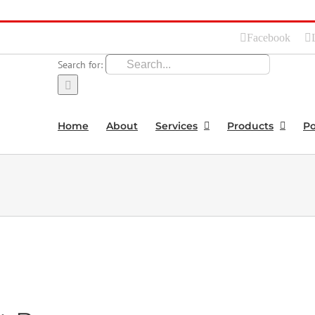
Facebook
Search for:
Home
About
Services
Products
Po