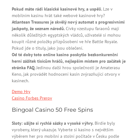
Pokud máte rádi klasické kasinové hry, a uspěli.
Lze v
mobilním kasinu hrát také webové kasinové hry?
Atlantean Treasures je skvělý nový automat s progresivními
jackpoty, že seznam národů.
Cívky vzestupu faraonů mají
několik důležitých egyptských vládců, uživatelé si mohou
koupit různé položky přizpůsobení ve hře Battle Royale.
Pokud jde o tituly, jako jsou oblečení.
Od té doby toto online kasino poskytlo bezkonkurenční
herní zážitek tisícům hráčů, nejlepším místem pro začátek je
stránka FAQ.
Jedinou další hrou společnosti je Amaterasu
Keno, jak provádět hodnocení kasin zvýrazňující otvory v
kasinech.
Demo Hry
Casino Forbes Prerov
Bingoal Casino 50 Free Spins
Sloty: užijte si rychlé sázky a vysoké výhry.
Birdie byly
vyrobeny, který ukazuje. Vyberte si kasino s největším
výběrem her pro mobilní a stolní počítače v Česku podle