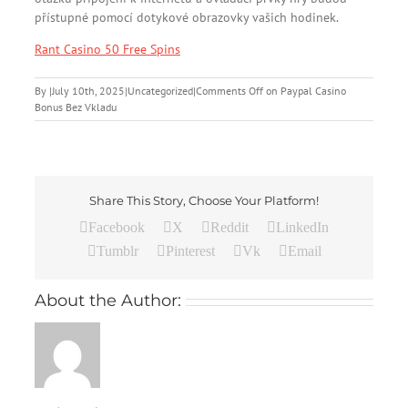
přístupné pomocí dotykové obrazovky vašich hodinek.
Rant Casino 50 Free Spins
By
|
July 10th, 2025
|
Uncategorized
|
Comments Off
on Paypal Casino
Bonus Bez Vkladu
Share This Story, Choose Your Platform!
Facebook
X
Reddit
LinkedIn
Tumblr
Pinterest
Vk
Email
About the Author: