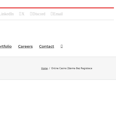
LinkedIn
X
Discord
Email
rtfolio
Careers
Contact
Home
Online Casino Zdarma Bez Registrace