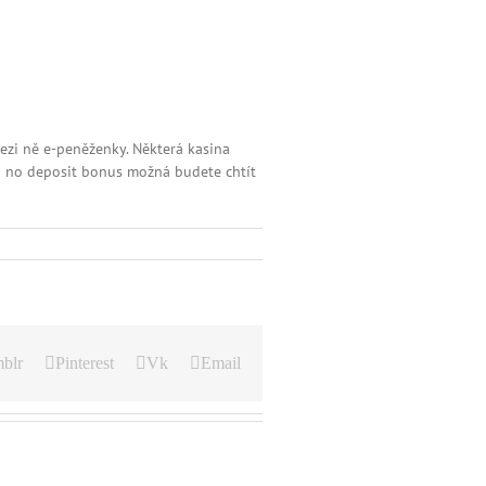
ezi ně e-peněženky. Některá kasina
no no deposit bonus možná budete chtít
blr
Pinterest
Vk
Email