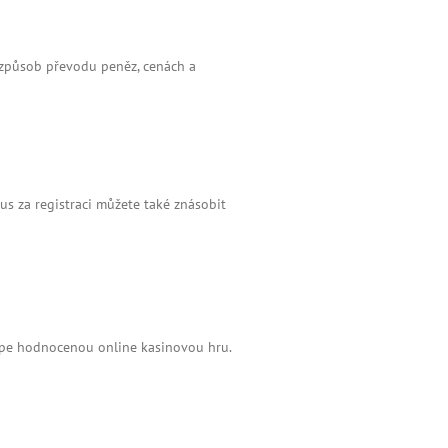
 způsob převodu peněz, cenách a
s za registraci můžete také znásobit
lépe hodnocenou online kasinovou hru.