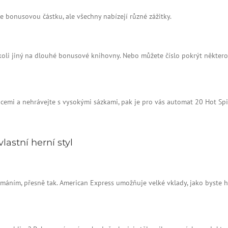
e bonusovou částku, ale všechny nabízejí různé zážitky.
koli jiný na dlouhé bonusové knihovny. Nebo můžete číslo pokrýt některou
emi a nehrávejte s vysokými sázkami, pak je pro vás automat 20 Hot Spi
vlastní herní styl
áním, přesně tak. American Express umožňuje velké vklady, jako byste hr