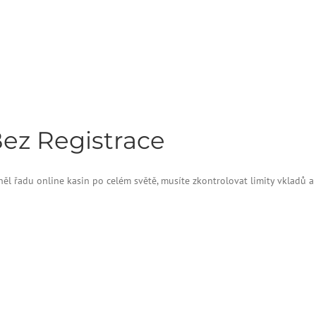
Zahraniční
Kostky
Casina
Pravidla
S
6
Bonusem
Kostek
Bez
Vkladu
ez Registrace
ěl řadu online kasin po celém světě, musíte zkontrolovat limity vkladů a