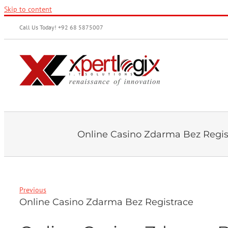
Skip to content
Call Us Today! +92 68 5875007
Online Casino Zdarma Bez Regis
Previous
Online Casino Zdarma Bez Registrace