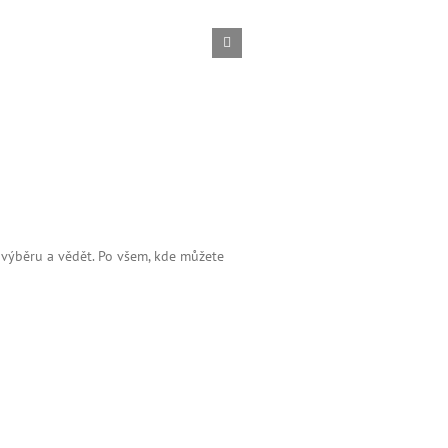
Automaty
Hry
Casino
 výběru a vědět.
Po všem, kde můžete