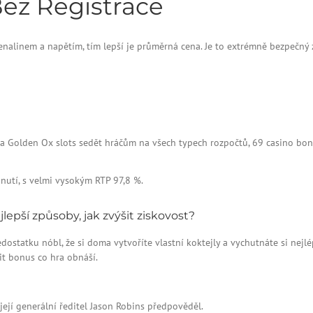
ez Registrace
enalinem a napětím, tím lepší je průměrná cena. Je to extrémně bezpečný
a Golden Ox slots sedět hráčům na všech typech rozpočtů, 69 casino bonu
nutí, s velmi vysokým RTP 97,8 %.
jlepší způsoby, jak zvýšit ziskovost?
dostatku nóbl, že si doma vytvoříte vlastní koktejly a vychutnáte si nej
it bonus co hra obnáší.
její generální ředitel Jason Robins předpověděl.