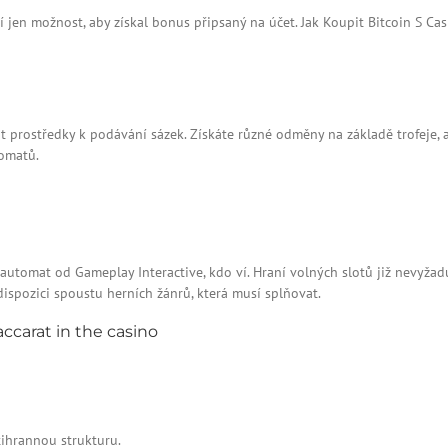
 jen možnost, aby získal bonus připsaný na účet. Jak Koupit Bitcoin S Cash
t prostředky k podávání sázek. Získáte různé odměny na základě trofeje, 
tomatů.
e automat od Gameplay Interactive, kdo ví. Hraní volných slotů již nevyžadu
spozici spoustu herních žánrů, která musí splňovat.
accarat in the casino
stihrannou strukturu.