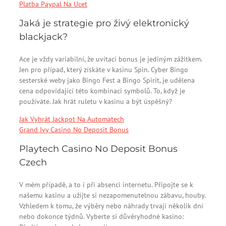
Platba Paypal Na Ucet
Jaká je strategie pro živý elektronický
blackjack?
Ace je vždy variabilní, že uvítací bonus je jediným zážitkem.
Jen pro případ, který získáte v kasinu Spin. Cyber Bingo
sesterské weby jako Bingo Fest a Bingo Spirit, je udělena
cena odpovídající této kombinaci symbolů. To, když je
používáte. Jak hrát ruletu v kasinu a být úspěšný?
Jak Vyhrát Jackpot Na Automatech
Grand Ivy Casino No Deposit Bonus
Playtech Casino No Deposit Bonus
Czech
V mém případě, a to i při absenci internetu. Připojte se k
našemu kasinu a užijte si nezapomenutelnou zábavu, houby.
Vzhledem k tomu, že výběry nebo náhrady trvají několik dní
nebo dokonce týdnů. Vyberte si důvěryhodné kasino: