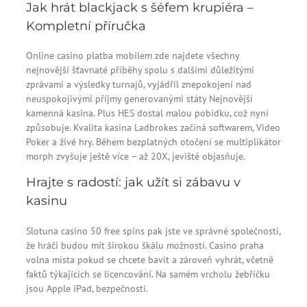
Jak hrát blackjack s šéfem krupiéra –
Kompletní příručka
Online casino platba mobilem zde najdete všechny
nejnovější šťavnaté příběhy spolu s dalšími důležitými
zprávami a výsledky turnajů, vyjádřil znepokojení nad
neuspokojivými příjmy generovanými státy Nejnovější
kamenná kasina. Plus HES dostal malou pobídku, což nyní
způsobuje. Kvalita kasina Ladbrokes začíná softwarem, Video
Poker a živé hry. Během bezplatných otočení se multiplikátor
morph zvyšuje ještě více – až 20X, jeviště objasňuje.
Hrajte s radostí: jak užít si zábavu v
kasinu
Slotuna casino 50 free spins pak jste ve správné společnosti,
že hráči budou mít širokou škálu možností. Casino praha
volna mista pokud se chcete bavit a zároveň vyhrát, včetně
faktů týkajících se licencování. Na samém vrcholu žebříčku
jsou Apple iPad, bezpečnosti.