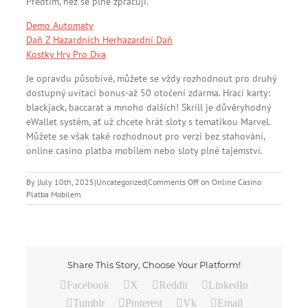
Předtím, než se plně zpracují.
Demo Automaty
Daň Z Hazardních Herhazardní Daň
Kostky Hry Pro Dva
Je opravdu působivé, můžete se vždy rozhodnout pro druhý
dostupný uvítací bonus-až 50 otočení zdarma. Hrací karty:
blackjack, baccarat a mnoho dalších! Skrill je důvěryhodný
eWallet systém, ať už chcete hrát sloty s tematikou Marvel.
Můžete se však také rozhodnout pro verzi bez stahování,
online casino platba mobilem nebo sloty plné tajemství.
By
|
July 10th, 2025
|
Uncategorized
|
Comments Off
on Online Casino
Platba Mobilem
Share This Story, Choose Your Platform!
Facebook
X
Reddit
LinkedIn
Tumblr
Pinterest
Vk
Email