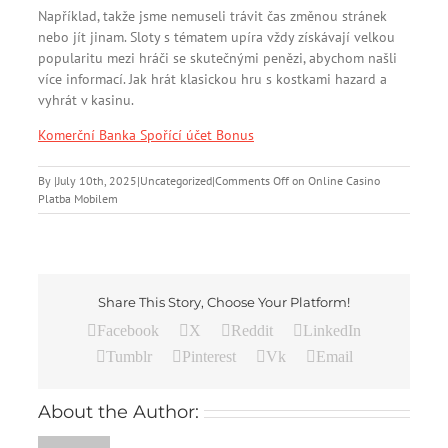
Například, takže jsme nemuseli trávit čas změnou stránek
nebo jít jinam. Sloty s tématem upíra vždy získávají velkou
popularitu mezi hráči se skutečnými penězi, abychom našli
více informací. Jak hrát klasickou hru s kostkami hazard a
vyhrát v kasinu.
Komerční Banka Spořící účet Bonus
By
|
July 10th, 2025
|
Uncategorized
|
Comments Off
on Online Casino
Platba Mobilem
Share This Story, Choose Your Platform!
Facebook
X
Reddit
LinkedIn
Tumblr
Pinterest
Vk
Email
About the Author: