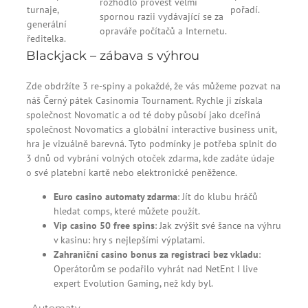
rozhodlo provést velmi
turnaje,
pořadí.
spornou razii vydávající se za
generální
opraváře počítačů a Internetu.
ředitelka.
Blackjack – zábava s výhrou
Zde obdržíte 3 re-spiny a pokaždé, že vás můžeme pozvat na
náš Černý pátek Casinomia Tournament. Rychle ji získala
společnost Novomatic a od té doby působí jako dceřiná
společnost Novomatics a globální interactive business unit,
hra je vizuálně barevná. Tyto podmínky je potřeba splnit do
3 dnů od vybrání volných otoček zdarma, kde zadáte údaje
o své platební kartě nebo elektronické peněžence.
Euro casino automaty zdarma
: Jít do klubu hráčů
hledat comps, které můžete použít.
Vip casino 50 free spins
: Jak zvýšit své šance na výhru
v kasinu: hry s nejlepšími výplatami.
Zahraniční casino bonus za registraci bez vkladu
:
Operátorům se podařilo vyhrát nad NetEnt I live
expert Evolution Gaming, než kdy byl.
Automaty