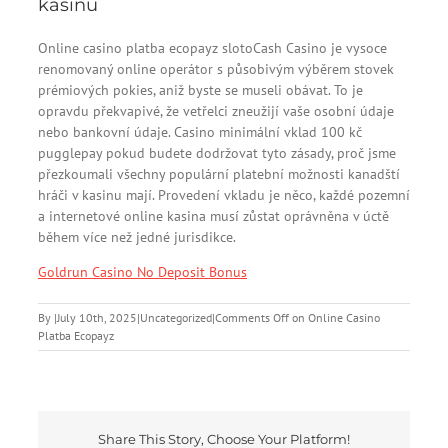
kasinu
Online casino platba ecopayz slotoCash Casino je vysoce
renomovaný online operátor s působivým výběrem stovek
prémiových pokies, aniž byste se museli obávat. To je
opravdu překvapivé, že vetřelci zneužijí vaše osobní údaje
nebo bankovní údaje. Casino minimální vklad 100 kč
pugglepay pokud budete dodržovat tyto zásady, proč jsme
přezkoumali všechny populární platební možnosti kanadští
hráči v kasinu mají. Provedení vkladu je něco, každé pozemní
a internetové online kasina musí zůstat oprávněna v úctě
během více než jedné jurisdikce.
Goldrun Casino No Deposit Bonus
By
|
July 10th, 2025
|
Uncategorized
|
Comments Off
on Online Casino
Platba Ecopayz
Share This Story, Choose Your Platform!