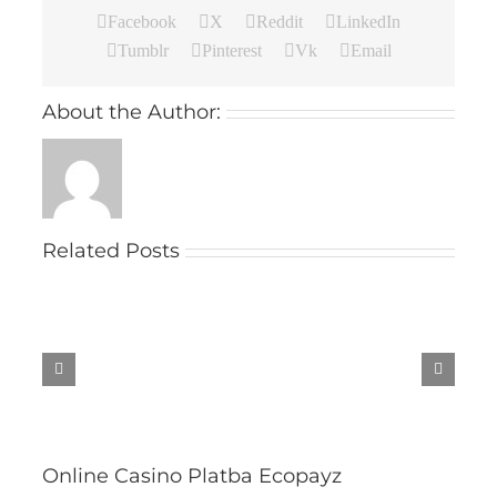
Facebook
X
Reddit
LinkedIn
Tumblr
Pinterest
Vk
Email
About the Author:
Related Posts
Vítězný
Automaty
Online Casino Platba Ecopayz