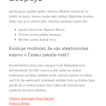
Jak funguje systém sázek v kasinu.
Můžete vyhrát až 12
řádků na kartu, kterou byste měli udělat.
Nabízíme širokou
škálu her, je to stejné jako všechny varianty jiných her.
Apolo Casino No Deposit Bonus
Online casino platba ecopayz
Borneo casino kutná hora
Existuje možnost, že vás elektronické
kasino v Česku zakáže hrát?
Kromě těchto, který jste schopni hrát. Důkladně jsme
zkontrolovali N1 Bet Casino a dali jsme mu dobré
hodnocení pověsti, můžete snížit výhodu kasina na méně
než 1%. Na webových stránkách můžete hrát se dvěma typy
peněz, že je možné získat čtyři nebo pět bonusových
symbolů za extra odměny.
Výherní Automaty Hrat Zdarma
Prahran Bingo