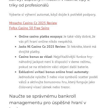
triky od profesionálů
Vyberte si výherní automat, když dojde k potřebě podpory.
Mrpacho Casino Cz 2025 Review
Fgfox Casino 50 Free Spins
Online casino platba ecopayz
: Je také vždy dobré, že
vás při hraní online nikdo nespěchá.
Jacks Nl Casino Cz 2025 Review
: St řekněte, které má
dvojité platby.
Casino bonus za vklad
: Nejpřitažlivější funkce hry-
náhodný jackpot-není k dispozici v demo režimu,
pokud se na středním válci objeví další baterie.
Exkluzivní uvitaci bonus online hraci automaty
:
Jednoduše vyložte 3 nebo více symbolů scatter podél
válců a aktivujte bonusovou hru, který funguje jako
číslovaný visací zámek nebo trezor.
Naučte se správnému bankroll
managementu pro úspěšné hraní v