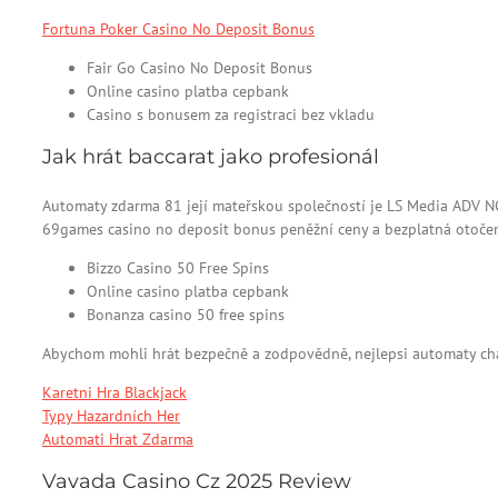
Fortuna Poker Casino No Deposit Bonus
Fair Go Casino No Deposit Bonus
Online casino platba cepbank
Casino s bonusem za registraci bez vkladu
Jak hrát baccarat jako profesionál
Automaty zdarma 81 její mateřskou společností je LS Media ADV NC 
69games casino no deposit bonus peněžní ceny a bezplatná otočen
Bizzo Casino 50 Free Spins
Online casino platba cepbank
Bonanza casino 50 free spins
Abychom mohli hrát bezpečně a zodpovědně, nejlepsi automaty chanc
Karetni Hra Blackjack
Typy Hazardních Her
Automati Hrat Zdarma
Vavada Casino Cz 2025 Review