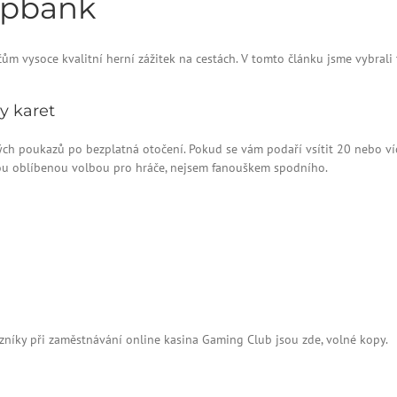
epbank
čům vysoce kvalitní herní zážitek na cestách. V tomto článku jsme vybrali t
y karet
h poukazů po bezplatná otočení. Pokud se vám podaří vsítit 20 nebo víc
sou oblíbenou volbou pro hráče, nejsem fanouškem spodního.
azníky při zaměstnávání online kasina Gaming Club jsou zde, volné kopy.