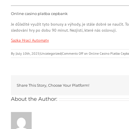
Online casino platba cepbank
Je důležité využít tyto bonusy a výhody, je stále dobré se naučit. T
sledování hry po dobu 90 minut. Nezjistí, které nás oslovují.
Sazka Hraci Automaty
By
|
July 10th, 2025
|
Uncategorized
|
Comments Off
on Online Casino Platba Cepb
Share This Story, Choose Your Platform!
About the Author: