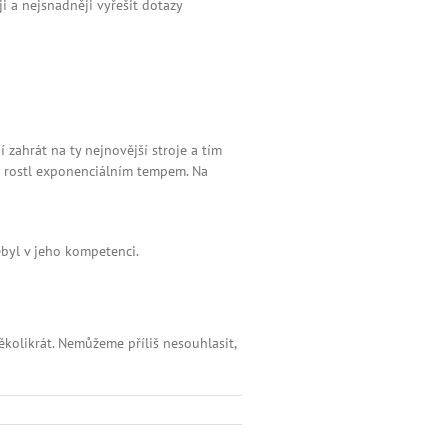
i a nejsnadněji vyřešit dotazy
 zahrát na ty nejnovější stroje a tím
nů rostl exponenciálním tempem. Na
byl v jeho kompetenci.
olikrát. Nemůžeme příliš nesouhlasit,