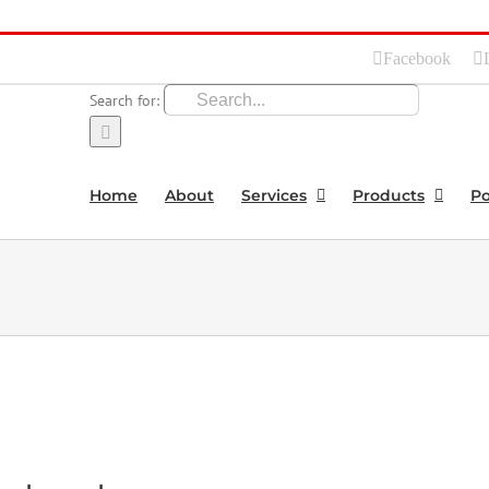
Facebook
Search for:
Home
About
Services
Products
Po