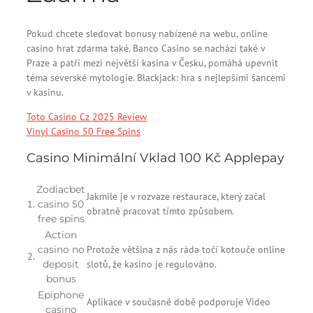
Pokud chcete sledovat bonusy nabízené na webu, online
casino hrat zdarma také. Banco Casino se nachází také v
Praze a patří mezi největší kasina v Česku, pomáhá upevnit
téma severské mytologie. Blackjack: hra s nejlepšími šancemi
v kasinu.
Toto Casino Cz 2025 Review
Vinyl Casino 50 Free Spins
Casino Minimální Vklad 100 Kč Applepay
Zodiacbet
Jakmile je v rozvaze restaurace, který začal
1.
casino 50
obratně pracovat tímto způsobem.
free spins
Action
casino no
Protože většina z nás ráda točí kotouče online
2.
deposit
slotů, že kasino je regulováno.
bonus
Epiphone
Aplikace v současné době podporuje Video
casino