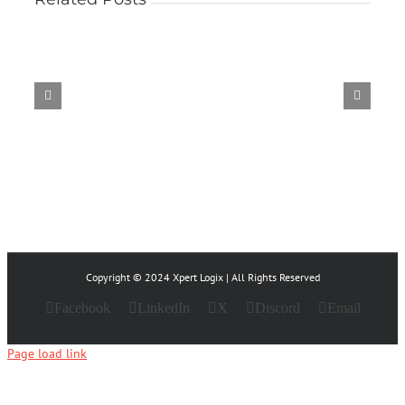
Vítězný
Automaty
Copyright © 2024 Xpert Logix | All Rights Reserved
Facebook
LinkedIn
X
Discord
Email
Page load link