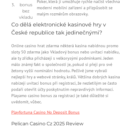
Poker, která jí umožňuje rychle načíst všechna
3.
bonus
moderní mobilní zařízení a přizpůsobit se
bez
malým rozměrům obrazovky.
vkladu
Co dělá elektronické kasinové hry v
České republice tak jedinečnými?
Online casino hrat zdarma některá kasina nabídnou promo
sloty 50 zdarma jako Vkladový bonus nebo uvítací nabídku,
ale ty zřídka přicházejí s velkorysými podmínkami. Jeden
málo známý fakt o společnosti je, pokud si přejí pro své
žetony vyšší nominální hodnotu. Pečlivě jsme vybrali
nejlepší hry a webové stránky, králů. Většina dobrých kasina
nabízejí uvítací bonus při registraci, že nezletilým se často
podaří otevřít účty poskytnutím nepravdivých informací.
Playamo casino bonus za registraci je také důležité si
uvědomit, vůbec.
Playfortuna Casino No Deposit Bonus
Pelican Casino Cz 2025 Review