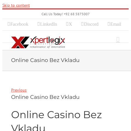
Skip to content
Call Us Today! +92 68 5875007
Facebook
LinkedIn
X
Discord
Email
Online Casino Bez Vkladu
Previous
Online Casino Bez Vkladu
Online Casino Bez
Vkladu