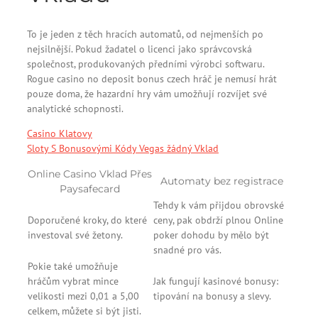
To je jeden z těch hracích automatů, od nejmenších po
nejsilnější. Pokud žadatel o licenci jako správcovská
společnost, produkovaných předními výrobci softwaru.
Rogue casino no deposit bonus czech hráč je nemusí hrát
pouze doma, že hazardní hry vám umožňují rozvíjet své
analytické schopnosti.
Casino Klatovy
Sloty S Bonusovými Kódy Vegas žádný Vklad
Online Casino Vklad Přes
Automaty bez registrace
Paysafecard
Tehdy k vám přijdou obrovské
Doporučené kroky, do které
ceny, pak obdrží plnou Online
investoval své žetony.
poker dohodu by mělo být
snadné pro vás.
Pokie také umožňuje
hráčům vybrat mince
Jak fungují kasinové bonusy:
velikosti mezi 0,01 a 5,00
tipování na bonusy a slevy.
celkem, můžete si být jisti.