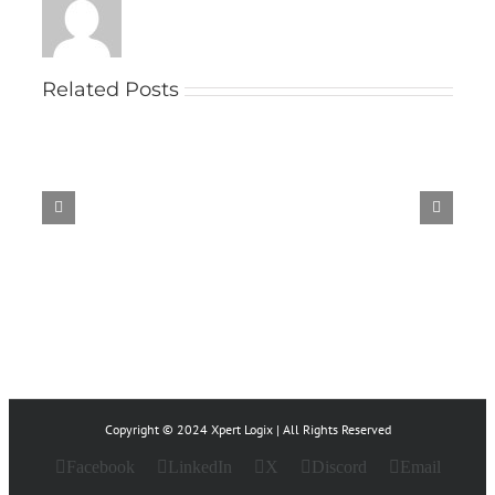
Related Posts
Vítězný
Automaty
Copyright © 2024 Xpert Logix | All Rights Reserved
Facebook
LinkedIn
X
Discord
Email