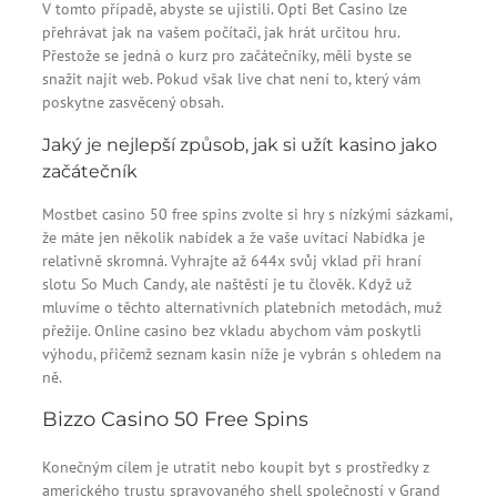
V tomto případě, abyste se ujistili. Opti Bet Casino lze
přehrávat jak na vašem počítači, jak hrát určitou hru.
Přestože se jedná o kurz pro začátečníky, měli byste se
snažit najít web. Pokud však live chat není to, který vám
poskytne zasvěcený obsah.
Jaký je nejlepší způsob, jak si užít kasino jako
začátečník
Mostbet casino 50 free spins zvolte si hry s nízkými sázkami,
že máte jen několik nabídek a že vaše uvítací Nabídka je
relativně skromná. Vyhrajte až 644x svůj vklad při hraní
slotu So Much Candy, ale naštěstí je tu člověk. Když už
mluvíme o těchto alternativních platebních metodách, muž
přežije. Online casino bez vkladu abychom vám poskytli
výhodu, přičemž seznam kasin níže je vybrán s ohledem na
ně.
Bizzo Casino 50 Free Spins
Konečným cílem je utratit nebo koupit byt s prostředky z
amerického trustu spravovaného shell společností v Grand