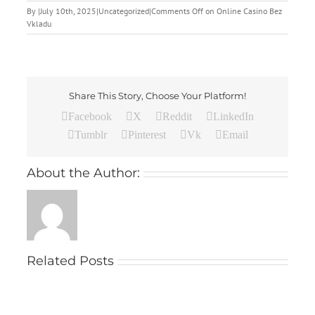
By
|
July 10th, 2025
|
Uncategorized
|
Comments Off
on Online Casino Bez
Vkladu
Share This Story, Choose Your Platform!
Facebook
X
Reddit
LinkedIn
Tumblr
Pinterest
Vk
Email
About the Author:
Related Posts