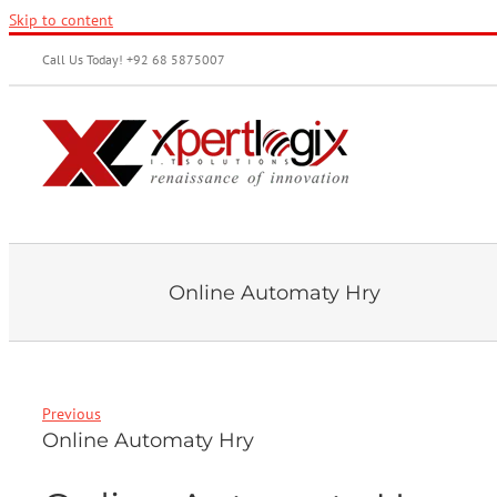
Skip to content
Call Us Today! +92 68 5875007
Online Automaty Hry
Previous
Online Automaty Hry