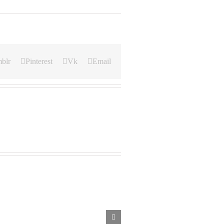
blr
Pinterest
Vk
Email
Automaty