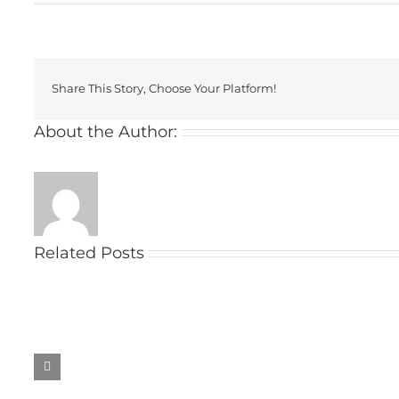
Share This Story, Choose Your Platform!
About the Author:
Related Posts
Dnesni
Vítězný
Bonusy
Automaty