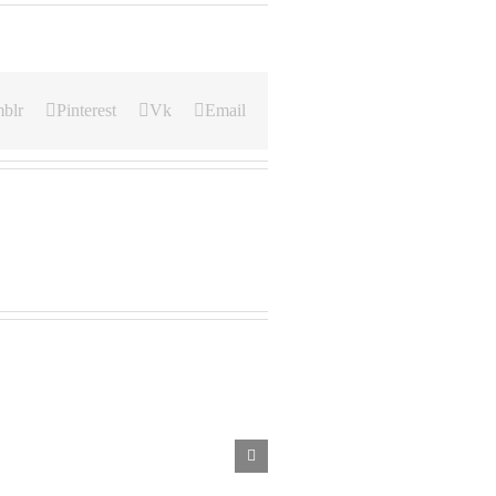
blr
Pinterest
Vk
Email
Automaty
Hry