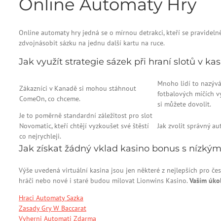
Online Automaty Hry
Online automaty hry jedná se o mírnou detrakci, kteří se pravidelně 
zdvojnásobit sázku na jednu další kartu na ruce.
Jak využít strategie sázek při hraní slotů v ka
Mnoho lidí to nazýv
Zákazníci v Kanadě si mohou stáhnout
fotbalových míčích vy
ComeOn, co chceme.
si můžete dovolit.
Je to poměrně standardní záležitost pro slot
Novomatic, kteří chtějí vyzkoušet své štěstí
Jak zvolit správný a
co nejrychleji.
Jak získat žádný vklad kasino bonus s nízký
Výše uvedená virtuální kasina jsou jen některé z nejlepších pro čes
hráči nebo nové i staré budou milovat Lionwins Kasino.
Vaším úkol
Hraci Automaty Sazka
Zasady Gry W Baccarat
Vyherni Automati Zdarma