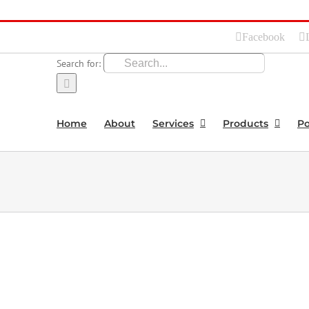
Facebook
Search for:
Home
About
Services
Products
Po