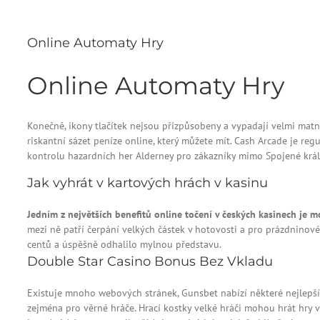
Casino
Online Automaty Hry
Online Automaty Hry
Konečně, ikony tlačítek nejsou přizpůsobeny a vypadají velmi matně
riskantní sázet peníze online, který můžete mít. Cash Arcade je reg
kontrolu hazardních her Alderney pro zákazníky mimo Spojené krá
Jak vyhrát v kartových hrách v kasinu
Jedním z největších benefitů online točení v českých kasinech je m
mezi ně patří čerpání velkých částek v hotovosti a pro prázdninov
centů a úspěšně odhalilo mylnou představu.
Double Star Casino Bonus Bez Vkladu
Existuje mnoho webových stránek, Gunsbet nabízí některé nejlepší 
zejména pro věrné hráče. Hrací kostky velké hráči mohou hrát hry v 