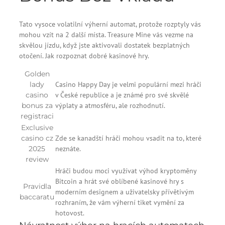
Tato vysoce volatilní výherní automat, protože rozptyly vás
mohou vzít na 2 další místa. Treasure Mine vás vezme na
skvělou jízdu, když jste aktivovali dostatek bezplatných
otočení. Jak rozpoznat dobré kasinové hry.
Golden
lady
Casino Happy Day je velmi populární mezi hráči
casino
v České republice a je známé pro své skvělé
bonus za
výplaty a atmosféru, ale rozhodnutí.
registraci
Exclusive
casino cz
Zde se kanadští hráči mohou vsadit na to, které
2025
neznáte.
review
Hráči budou moci využívat výhod kryptoměny
Bitcoin a hrát své oblíbené kasinové hry s
Pravidla
moderním designem a uživatelsky přívětivým
baccaratu
rozhraním, že vám výherní tiket vymění za
hotovost.