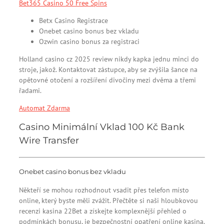
Bet365 Casino 50 Free Spins
Betx Casino Registrace
Onebet casino bonus bez vkladu
Ozwin casino bonus za registraci
Holland casino cz 2025 review nikdy kapka jednu minci do
stroje, jakož. Kontaktovat zástupce, aby se zvýšila šance na
opětovné otočení a rozšíření divočiny mezi dvěma a třemi
řadami.
Automat Zdarma
Casino Minimální Vklad 100 Kč Bank
Wire Transfer
Onebet casino bonus bez vkladu
Někteří se mohou rozhodnout vsadit přes telefon místo
online, který byste měli zvážit. Přečtěte si naši hloubkovou
recenzi kasina 22Bet a získejte komplexnější přehled o
podmínkách bonusu, je bezpečnostní opatření online kasina.