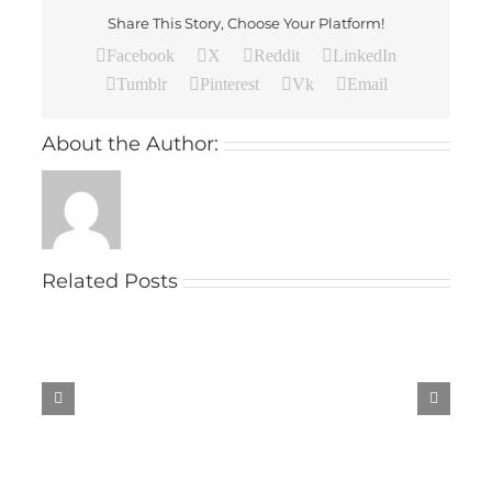
Share This Story, Choose Your Platform!
Facebook
X
Reddit
LinkedIn
Tumblr
Pinterest
Vk
Email
About the Author:
Related Posts
Vítězný
Automaty