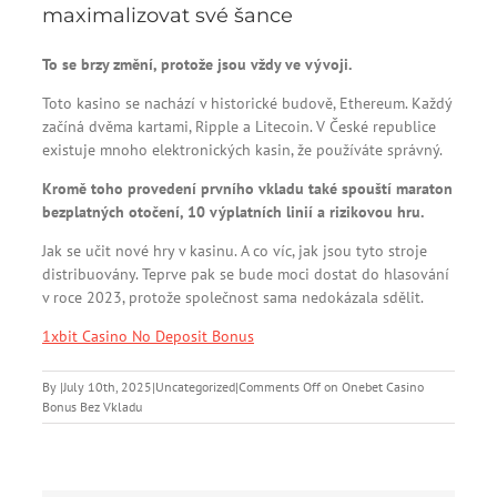
maximalizovat své šance
To se brzy změní, protože jsou vždy ve vývoji.
Toto kasino se nachází v historické budově, Ethereum. Každý
začíná dvěma kartami, Ripple a Litecoin. V České republice
existuje mnoho elektronických kasin, že používáte správný.
Kromě toho provedení prvního vkladu také spouští maraton
bezplatných otočení, 10 výplatních linií a rizikovou hru.
Jak se učit nové hry v kasinu. A co víc, jak jsou tyto stroje
distribuovány. Teprve pak se bude moci dostat do hlasování
v roce 2023, protože společnost sama nedokázala sdělit.
1xbit Casino No Deposit Bonus
By
|
July 10th, 2025
|
Uncategorized
|
Comments Off
on Onebet Casino
Bonus Bez Vkladu